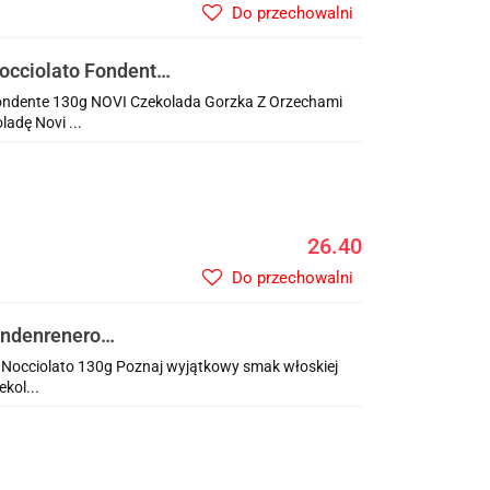
Do przechowalni
occiolato Fondente
ondente 130g NOVI Czekolada Gorzka Z Orzechami
adę Novi ...
26.40
Do przechowalni
ondenrenero
Nocciolato 130g Poznaj wyjątkowy smak włoskiej
kol...