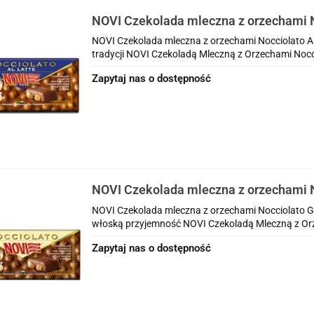
NOVI Czekolada mleczna z orzechami N
130g - całe orzechy
NOVI Czekolada mleczna z orzechami Nocciolato Al 
tradycji NOVI Czekoladą Mleczną z Orzechami Nocci
Zapytaj nas o dostępność
NOVI Czekolada mleczna z orzechami N
130g - całe orzechy
NOVI Czekolada mleczna z orzechami Nocciolato G
włoską przyjemność NOVI Czekoladą Mleczną z Orz
Zapytaj nas o dostępność