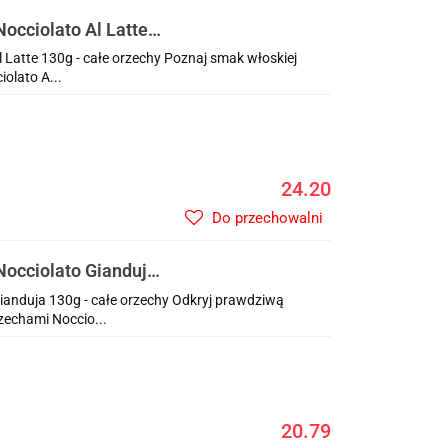
occiolato Al Latte
Latte 130g - całe orzechy Poznaj smak włoskiej
olato A...
24.20
Do przechowalni
occiolato Gianduja
ianduja 130g - całe orzechy Odkryj prawdziwą
echami Noccio...
20.79