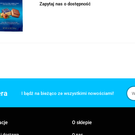
Zapytaj nas o dostępność
era
I bądź na bieżąco ze wszystkimi nowościami!
acje
O sklepie
 i dostawa
O nas