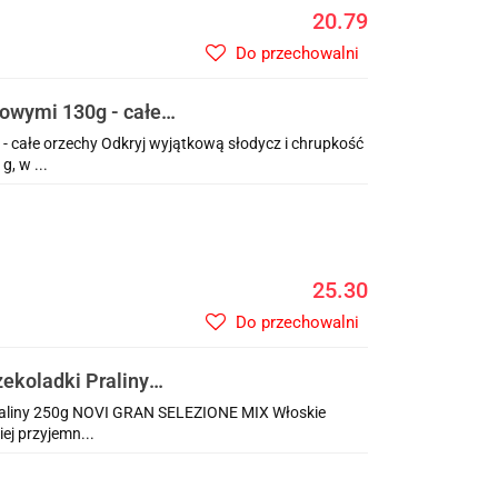
20.79
Do przechowalni
owymi 130g - całe
- całe orzechy Odkryj wyjątkową słodycz i chrupkość
, w ...
25.30
Do przechowalni
koladki Praliny
aliny 250g NOVI GRAN SELEZIONE MIX Włoskie
ej przyjemn...