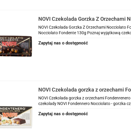
NOVI Czekolada Gorzka Z Orzechami N
130g
NOVI Czekolada Gorzka Z Orzechami Nocciolato F
Nocciolato Fondente 130g Poznaj wyjątkową czekol
Zapytaj nas o dostępność
NOVI Czekolada gorzka z orzechami F
Nocciolato 130g
NOVI Czekolada gorzka z orzechami Fondenrenero 
czekolady NOVI Fondennero Nocciolato - gorzka cze
Zapytaj nas o dostępność