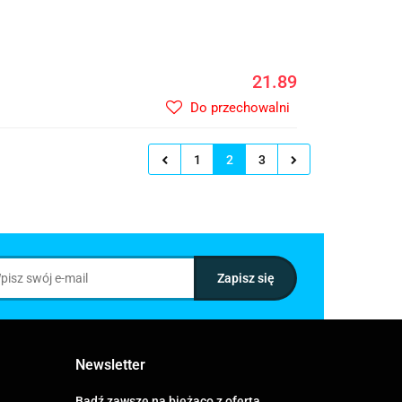
21.89
Do przechowalni
1
2
3
Newsletter
Bądź zawsze na bieżąco z ofertą