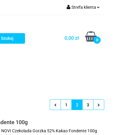
Strefa klienta
rezenty - HIT!
Zaloguj się
Zarejestruj się
0,00 zł
0
Dodaj zgłoszenie
Gotowe prezenty - HIT!
1
2
3
ndente 100g
 NOVI Czekolada Gorzka 52% Kakao Fondente 100g