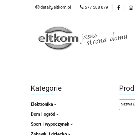
detal@eltkom.pl
577 588 079
O nas
Informac
Wszystkie kategorie
O nas
Kategorie
Prod
Elektronika
Dom i ogród
Sport i wypoczynek
Zabawki i dziecko