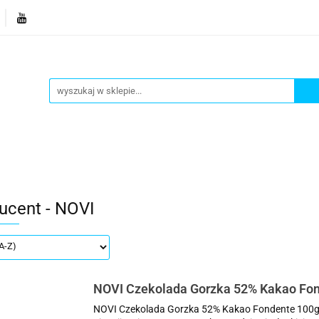
je
Bestsellery
Blog
Dziś w promocji
Gotowe p
Informacje
Bestsellery
Blog
Dziś w promocji
ucent - NOVI
NOVI Czekolada Gorzka 52% Kakao Fo
NOVI Czekolada Gorzka 52% Kakao Fondente 100g