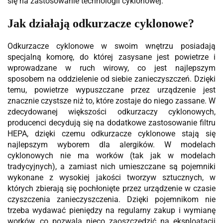
się na zastosowanie technologii cyklonowej.
Jak działają odkurzacze cyklonowe?
Odkurzacze cyklonowe w swoim wnętrzu posiadają
specjalną komorę, do której zasysane jest powietrze i
wprowadzane w ruch wirowy, co jest najlepszym
sposobem na oddzielenie od siebie zanieczyszczeń. Dzięki
temu, powietrze wypuszczane przez urządzenie jest
znacznie czystsze niż to, które zostaje do niego zassane. W
zdecydowanej większości odkurzaczy cyklonowych,
producenci decydują się na dodatkowe zastosowanie filtru
HEPA, dzięki czemu odkurzacze cyklonowe stają się
najlepszym wyborem dla alergików. W modelach
cyklonowych nie ma worków (tak jak w modelach
tradycyjnych), a zamiast nich umieszczane są pojemniki
wykonane z wysokiej jakości tworzyw sztucznych, w
których zbierają się pochłonięte przez urządzenie w czasie
czyszczenia zanieczyszczenia. Dzięki pojemnikom nie
trzeba wydawać pieniędzy na regularny zakup i wymianę
worków, co pozwala nieco zaoszczędzić na eksploatacji