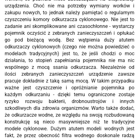
urządzenia. Choć nie ma potrzeby wymiany worków i
zakupu nowych, to jednak należy pamiętać o regularnym
czyszczeniu komory odkurzacza cyklonowego. Nie jest to
zadanie ani skomplikowane ani czasochłonne - wystarczy
pojemnik oczyścić z zebranych zanieczyszczeń i opłukać
go pod bieżącą wodą. Bez wątpienia duży atutem
odkurzaczy cyklonowych (czego nie można powiedzieć o
modelach tradycyjnych) jest to, że jeśli chodzi o moc
działania, to stopień zapełniania pojemnika nie ma nic
wspólnego z mocą ssania odkurzacza. Niezależnie od
ilości zebranych zanieczyszczeń urządzenie zawsze
pracuje dokładnie z taką samą mocą. W takim przypadku
ważne jest czyszczenie i opróżnianie pojemnika po
każdym odkurzaniu - dzięki temu ograniczone zostaje
ryzyko rozwoju bakterii, drobnoustrojów i innych
szkodliwych dla zdrowia organizmów. Warto także dodać,
że odkurzacze wodne, ze względu na swoją rozbudowaną
konstrukcję są nieco masywniejsze niż te tradycyjne
modele cyklonowe. Dużym atutem modeli wodnych jest
fakt, że przez obecność filtra wodnego doskonale radzą