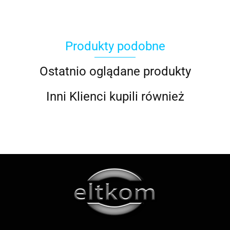
Produkty podobne
ACOOL TOY
Ostatnio oglądane produkty
Inni Klienci kupili również
ALWI
AMAZFIT