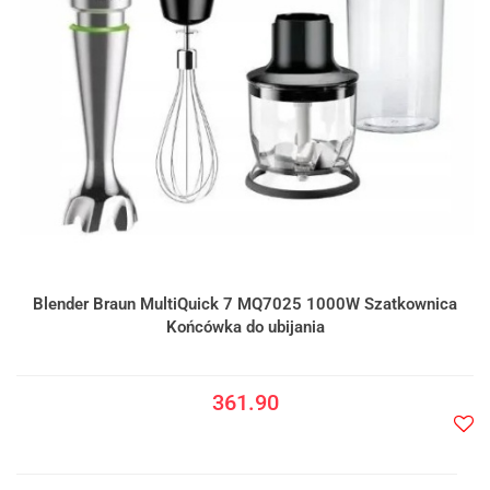
Blender Braun MultiQuick 7 MQ7025 1000W Szatkownica
Końcówka do ubijania
361.90
Do
prze