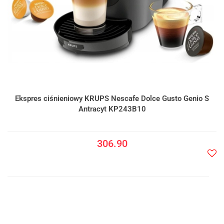
Ekspres ciśnieniowy KRUPS Nescafe Dolce Gusto Genio S
Antracyt KP243B10
306.90
Do
prze