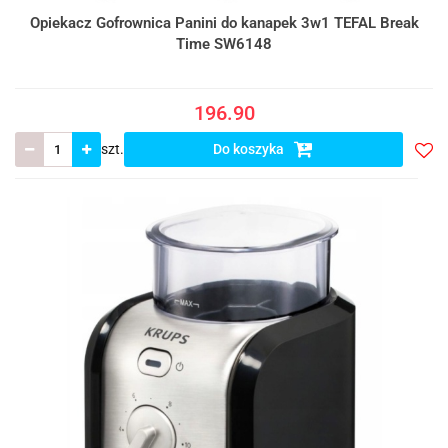
Opiekacz Gofrownica Panini do kanapek 3w1 TEFAL Break
Time SW6148
196.90
szt.
Do koszyka
Do
prze