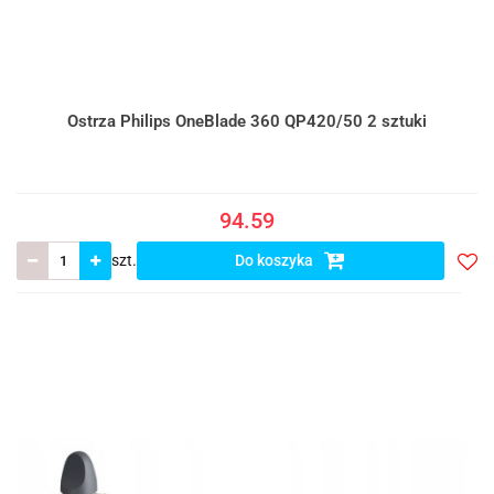
Ostrza Philips OneBlade 360 QP420/50 2 sztuki
94.59
szt.
Do koszyka
Do
prze