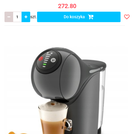
272.80
szt.
Do koszyka
Do
prze