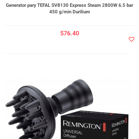
Generator pary TEFAL SV8130 Express Steam 2800W 6.5 bar
450 g/min Durilium
576.40
Do
prze