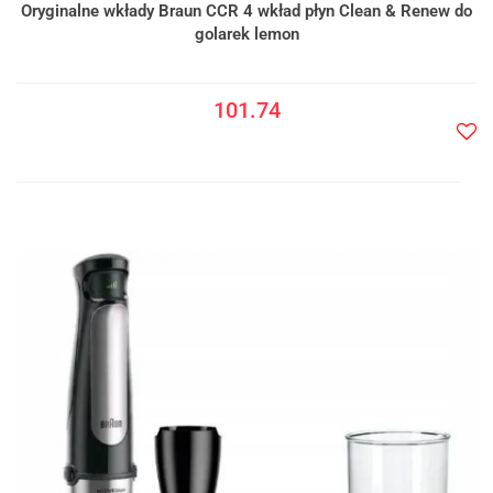
Oryginalne wkłady Braun CCR 4 wkład płyn Clean & Renew do
golarek lemon
101.74
Do
prze