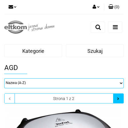
(
0
)
Zaloguj się
Zarejestruj się
Dodaj zgłoszenie
Kategorie
Szukaj
AGD