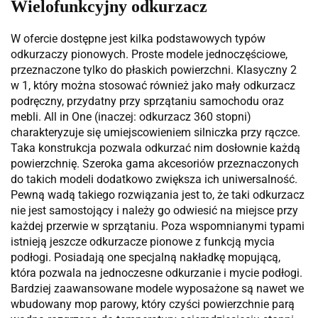
Wielofunkcyjny odkurzacz
W ofercie dostępne jest kilka podstawowych typów
odkurzaczy pionowych. Proste modele jednoczęściowe,
przeznaczone tylko do płaskich powierzchni. Klasyczny 2
w 1, który można stosować również jako mały odkurzacz
podręczny, przydatny przy sprzątaniu samochodu oraz
mebli. All in One (inaczej: odkurzacz 360 stopni)
charakteryzuje się umiejscowieniem silniczka przy rączce.
Taka konstrukcja pozwala odkurzać nim dosłownie każdą
powierzchnię. Szeroka gama akcesoriów przeznaczonych
do takich modeli dodatkowo zwiększa ich uniwersalność.
Pewną wadą takiego rozwiązania jest to, że taki odkurzacz
nie jest samostojący i należy go odwiesić na miejsce przy
każdej przerwie w sprzątaniu. Poza wspomnianymi typami
istnieją jeszcze odkurzacze pionowe z funkcją mycia
podłogi. Posiadają one specjalną nakładkę mopującą,
która pozwala na jednoczesne odkurzanie i mycie podłogi.
Bardziej zaawansowane modele wyposażone są nawet we
wbudowany mop parowy, który czyści powierzchnie parą