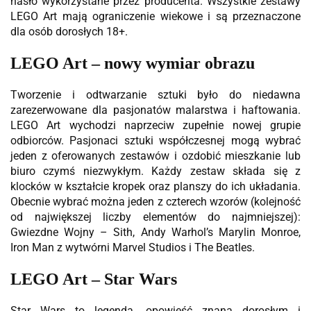
hasło wykorzystane przez producenta. Wszystkie zestawy
LEGO Art mają ograniczenie wiekowe i są przeznaczone
dla osób dorosłych 18+.
LEGO Art – nowy wymiar obrazu
Tworzenie i odtwarzanie sztuki było do niedawna
zarezerwowane dla pasjonatów malarstwa i haftowania.
LEGO Art wychodzi naprzeciw zupełnie nowej grupie
odbiorców. Pasjonaci sztuki współczesnej mogą wybrać
jeden z oferowanych zestawów i ozdobić mieszkanie lub
biuro czymś niezwykłym. Każdy zestaw składa się z
klocków w kształcie kropek oraz planszy do ich układania.
Obecnie wybrać można jeden z czterech wzorów (kolejność
od największej liczby elementów do najmniejszej):
Gwiezdne Wojny – Sith, Andy Warhol’s Marylin Monroe,
Iron Man z wytwórni Marvel Studios i The Beatles.
LEGO Art – Star Wars
Star Wars to legenda, opowieść znana dorosłym i