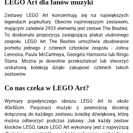
LEGO Art dla fanów muzyki
Zestawy LEGO Art koncentrują się na największych
legendach popkultury. Obecnie najmniejszym zestawem,
mającym zaledwie 2933 elementy jest zestaw The Beatles.
To doskonała propozycja zastępująca plakat ulubionego
zespołu. LEGO Art The Beatles umożliwia zbudowanie
portretu jednego z czterech członków zespołu - Johna
Lennona, Paula McCartneya, George’a Harrisona lub Ringo
Starra. Można je dowolnie przekształcać lub stworzyć
unikatową kolekcję dzięki zakupowi czterech takich
zestawów.
Co nas czeka w LEGO Art?
Wymiary pojedynczego obrazu LEGO Art to około
40x40cm. Pasjonaci muzyki z pewnością docenią
dołączoną do każdego zestawu ścieżkę dźwiękową, którą
można odtworzyć podczas zabawy. Jak każdy zestaw
klocków LEGO, także LEGO Art wykonany jest z najwyższą