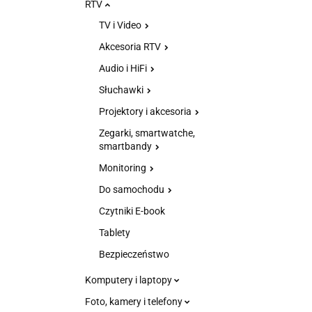
RTV
TV i Video
Akcesoria RTV
Audio i HiFi
Słuchawki
Projektory i akcesoria
Zegarki, smartwatche,
smartbandy
Monitoring
Do samochodu
Czytniki E-book
Tablety
Bezpieczeństwo
Komputery i laptopy
Foto, kamery i telefony