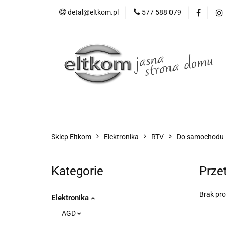
detal@eltkom.pl
577 588 079
O nas
Informac
Wszystkie kategorie
O nas
Sklep Eltkom
Elektronika
RTV
Do samochodu
Kategorie
Prze
Brak pr
Elektronika
AGD