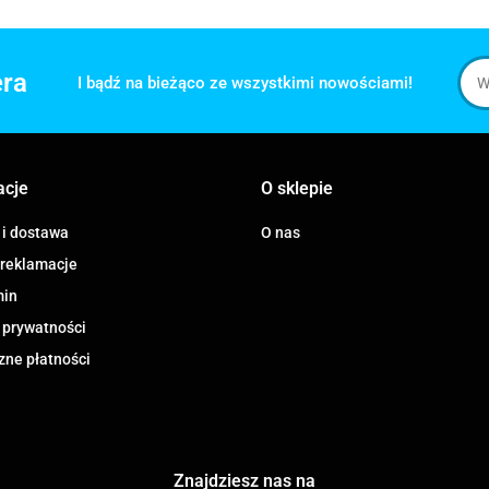
era
I bądź na bieżąco ze wszystkimi nowościami!
acje
O sklepie
 i dostawa
O nas
 reklamacje
min
 prywatności
zne płatności
Znajdziesz nas na