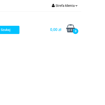
Strefa klienta
rezenty - HIT!
Zaloguj się
Zarejestruj się
0,00 zł
0
Dodaj zgłoszenie
Gotowe prezenty - HIT!