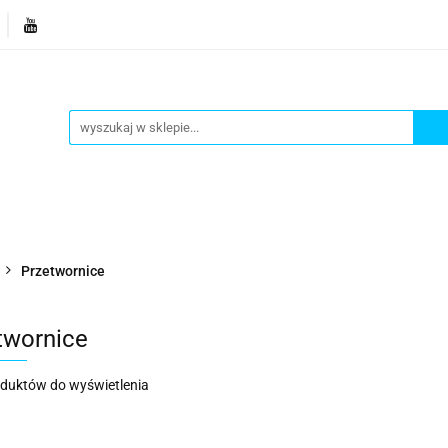
je
Bestsellery
Blog
Dziś w promocji
Gotowe p
Informacje
Bestsellery
Blog
Dziś w promocji
Przetwornice
twornice
oduktów do wyświetlenia