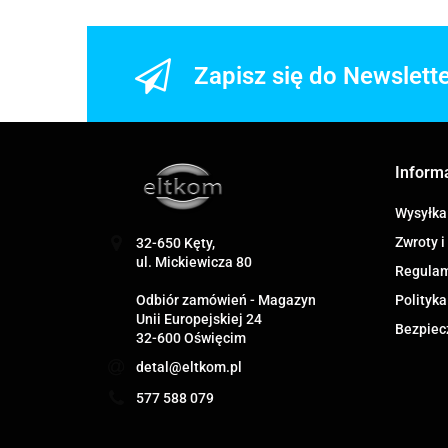
Zapisz się do Newslett
Inform
Wysyłka
Zwroty i
32-650 Kęty,
ul. Mickiewicza 80
Regula
Odbiór zamówień - Magazyn
Polityka
Unii Europejskiej 24
Bezpiec
32-600 Oświęcim
detal@eltkom.pl
577 588 079