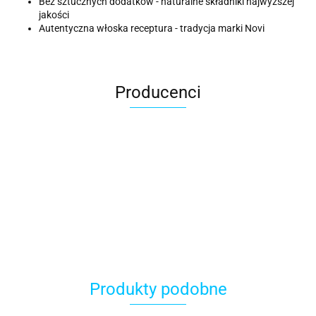
Bez sztucznych dodatków - naturalne składniki najwyższej
jakości
Autentyczna włoska receptura - tradycja marki Novi
Producenci
ACER
Produkty podobne
ACOOL TOY