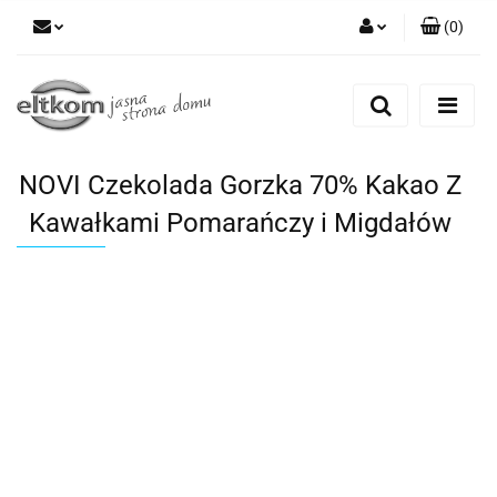
(
0
)
Zaloguj się
Zarejestruj się
Dodaj zgłoszenie
NOVI Czekolada Gorzka 70% Kakao Z
Kawałkami Pomarańczy i Migdałów