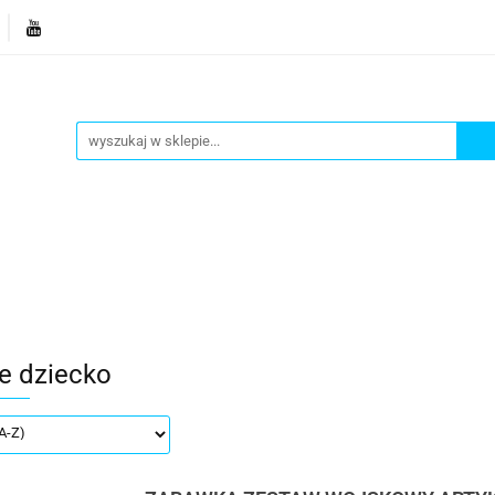
je
Bestsellery
Blog
Dziś w promocji
Gotowe p
Informacje
Bestsellery
Blog
Dziś w promocji
e dziecko