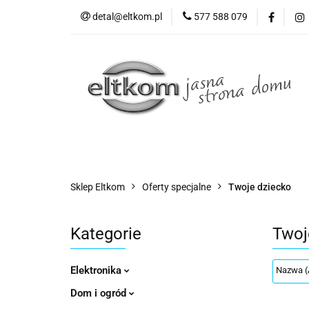
detal@eltkom.pl
577 588 079
O nas
Informac
Wszystkie kategorie
O nas
Sklep Eltkom
Oferty specjalne
Twoje dziecko
Kategorie
Twoj
Elektronika
Dom i ogród