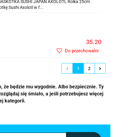
MASKOTKA SUSHI JAPAN AXOLOTL Rolka 25cm
kę Sushi Axolotl w f...
35.20
Do przechowalni
1
2
o, że będzie mu wygodnie. Albo bezpiecznie. Ty
ozglądaj się śmiało, a jeśli potrzebujesz więcej
j kategorii.