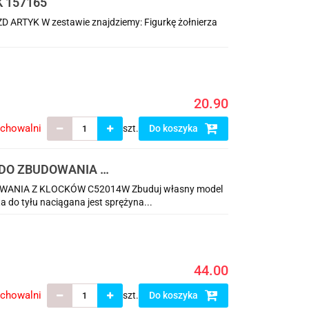
 157165
TYK W zestawie znajdziemy: Figurkę żołnierza
20.90
echowalni
szt.
Do koszyka
DO ZBUDOWANIA Z
NIA Z KLOCKÓW C52014W Zbuduj własny model
 do tyłu naciągana jest sprężyna...
44.00
echowalni
szt.
Do koszyka