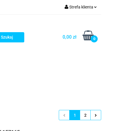
Strefa klienta
rezenty - HIT!
Zaloguj się
Zarejestruj się
0,00 zł
0
Dodaj zgłoszenie
Gotowe prezenty - HIT!
1
2