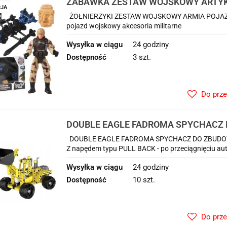
ZABAWKA ZESTAW WOJSKOWY ARTYK
JA
ŻOŁNIERZYKI ZESTAW WOJSKOWY ARMIA POJAZD AR
pojazd wojskowy akcesoria militarne
Wysyłka w ciągu
24 godziny
Dostępność
3 szt.
Do prz
DOUBLE EAGLE FADROMA SPYCHACZ 
KLOCKÓW C52014W
DOUBLE EAGLE FADROMA SPYCHACZ DO ZBUDOWA
Z napędem typu PULL BACK - po przeciągnięciu auta
Wysyłka w ciągu
24 godziny
Dostępność
10 szt.
Do prz