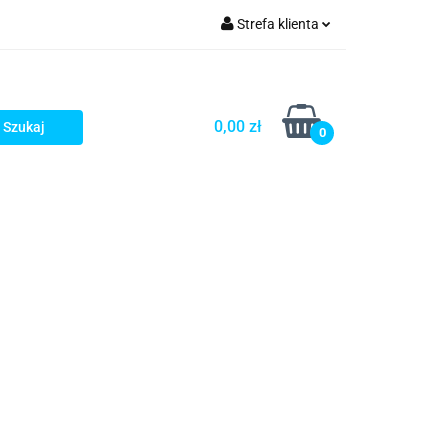
Strefa klienta
rezenty - HIT!
Zaloguj się
Zarejestruj się
0,00 zł
0
Dodaj zgłoszenie
Gotowe prezenty - HIT!