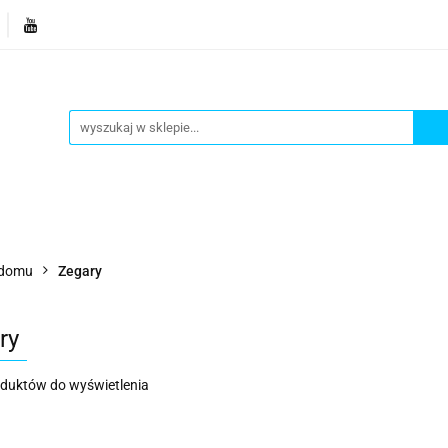
je
Bestsellery
Blog
Dziś w promocji
Gotowe p
Informacje
Bestsellery
Blog
Dziś w promocji
 domu
Zegary
ry
oduktów do wyświetlenia