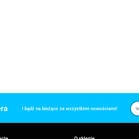
era
I bądź na bieżąco ze wszystkimi nowościami!
acje
O sklepie