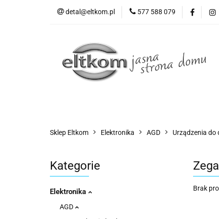
detal@eltkom.pl
577 588 079
O nas
Informac
Wszystkie kategorie
O nas
Sklep Eltkom
Elektronika
AGD
Urządzenia do
Kategorie
Zega
Brak pr
Elektronika
AGD