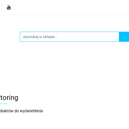
je
Bestsellery
Blog
Dziś w promocji
Gotowe p
Informacje
Bestsellery
Blog
Dziś w promocji
toring
oduktów do wyświetlenia