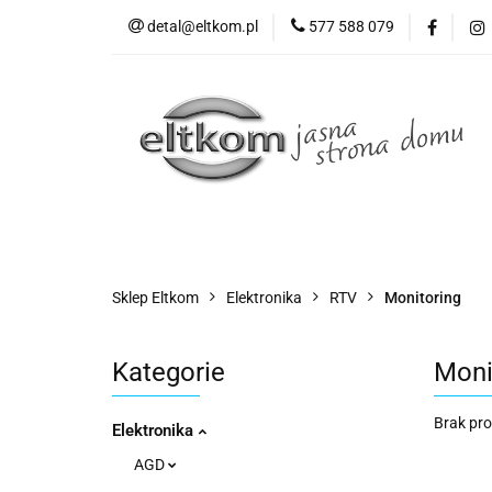
detal@eltkom.pl
577 588 079
O nas
Informac
Wszystkie kategorie
O nas
Sklep Eltkom
Elektronika
RTV
Monitoring
Kategorie
Moni
Brak pr
Elektronika
AGD