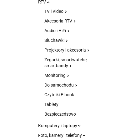
RTV
TV i Video
Akcesoria RTV
Audio i HiFi
Słuchawki
Projektory i akcesoria
Zegarki, smartwatche,
smartbandy
Monitoring
Do samochodu
Czytniki E-book
Tablety
Bezpieczeństwo
Komputery i laptopy
Foto, kamery i telefony