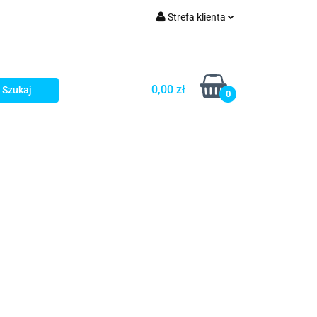
Strefa klienta
rezenty - HIT!
Zaloguj się
Zarejestruj się
0,00 zł
0
Dodaj zgłoszenie
Gotowe prezenty - HIT!