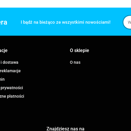
era
I bądź na bieżąco ze wszystkimi nowościami!
acje
O sklepie
 i dostawa
O nas
 reklamacje
min
 prywatności
zne płatności
Znajdziesz nas na