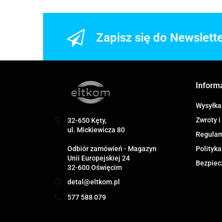
Zapisz się do Newslett
Inform
Wysyłka
Zwroty i
32-650 Kęty,
ul. Mickiewicza 80
Regula
Odbiór zamówień - Magazyn
Polityka
Unii Europejskiej 24
Bezpiec
32-600 Oświęcim
detal@eltkom.pl
577 588 079