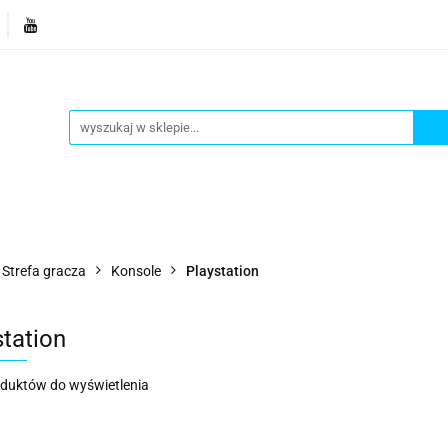
je
Bestsellery
Blog
Dziś w promocji
Gotowe p
Informacje
Bestsellery
Blog
Dziś w promocji
Strefa gracza
Konsole
Playstation
station
oduktów do wyświetlenia