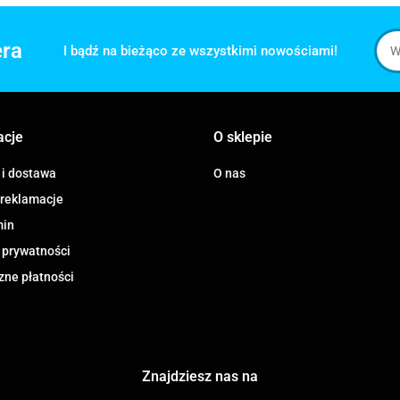
era
I bądź na bieżąco ze wszystkimi nowościami!
acje
O sklepie
 i dostawa
O nas
 reklamacje
min
 prywatności
zne płatności
Znajdziesz nas na