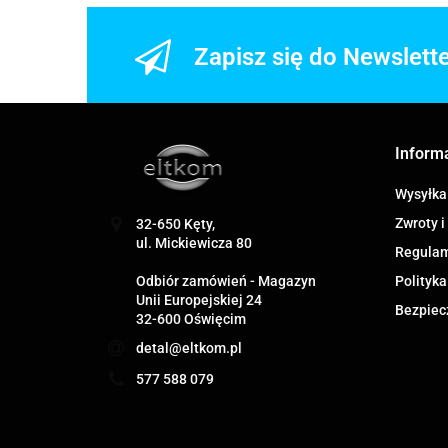
Zapisz się do Newslett
Inform
Wysyłka
Zwroty i
32-650 Kęty,
ul. Mickiewicza 80
Regula
Odbiór zamówień - Magazyn
Polityka
Unii Europejskiej 24
Bezpiec
32-600 Oświęcim
detal@eltkom.pl
577 588 079