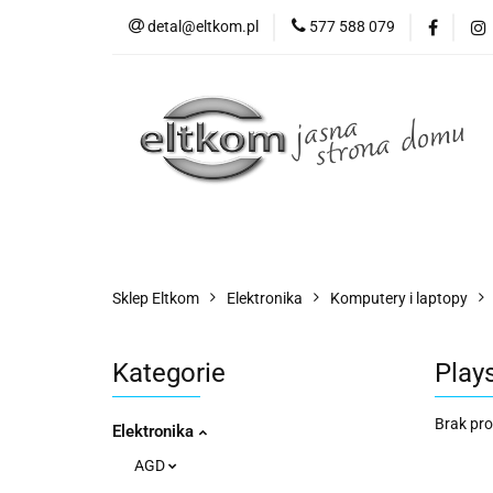
detal@eltkom.pl
577 588 079
O nas
Informac
Wszystkie kategorie
O nas
Sklep Eltkom
Elektronika
Komputery i laptopy
Kategorie
Play
Brak pr
Elektronika
AGD