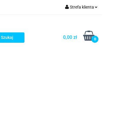
Strefa klienta
rezenty - HIT!
Zaloguj się
Zarejestruj się
0,00 zł
0
Dodaj zgłoszenie
Gotowe prezenty - HIT!