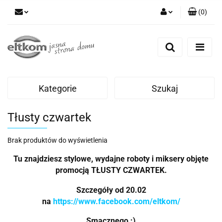
(
0
)
Zaloguj się
Zarejestruj się
Dodaj zgłoszenie
Kategorie
Szukaj
Tłusty czwartek
Brak produktów do wyświetlenia
Tu znajdziesz stylowe, wydajne roboty i miksery objęte
promocją TŁUSTY CZWARTEK.
Szczegóły od 20.02
na
https://www.facebook.com/eltkom/
Smacznego :)