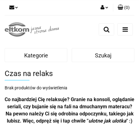
(
0
)
Zaloguj się
Zarejestruj się
Dodaj zgłoszenie
Kategorie
Szukaj
Czas na relaks
Brak produktów do wyświetlenia
Co najbardziej Cię relaksuje? Granie na konsoli, oglądanie
seriali, czy bujanie się na fali na dmuchanym materacu?
Na pewno należy Ci się odrobina odpoczynku, takiego jak
lubisz. Więc, odpręż się i łap chwile "
ulotne jak ulotka
" :)