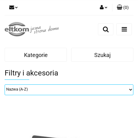
(
0
)
Zaloguj się
Zarejestruj się
Dodaj zgłoszenie
Kategorie
Szukaj
Filtry i akcesoria