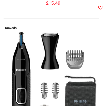
215.49
Do
prze
NOWOŚĆ