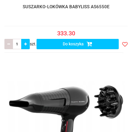
SUSZARKO-LOKÓWKA BABYLISS AS6550E
333.30
szt.
Do koszyka
Do
prze