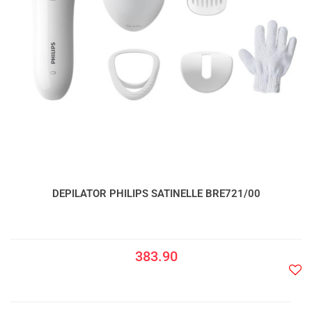
DEPILATOR PHILIPS SATINELLE BRE721/00
383.90
Do
prze