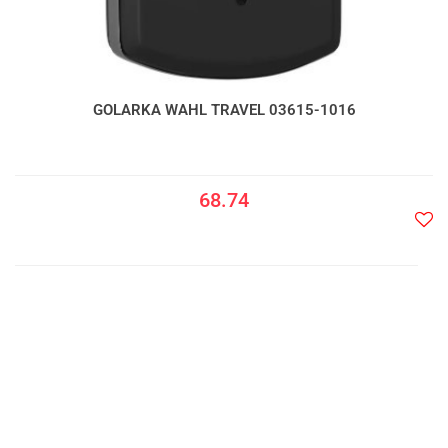
GOLARKA WAHL TRAVEL 03615-1016
68.74
Do
prze