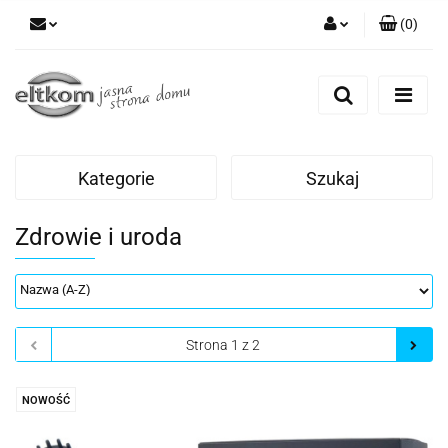
(
0
)
Zaloguj się
Zarejestruj się
Dodaj zgłoszenie
Kategorie
Szukaj
Zdrowie i uroda
NOWOŚĆ