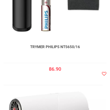
TRYMER PHILIPS NT5650/16
86.90
Do
prze