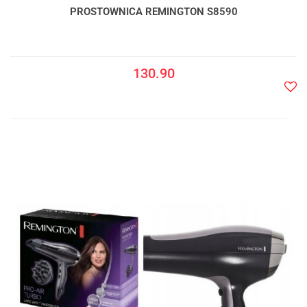
PROSTOWNICA REMINGTON S8590
130.90
Do
prze