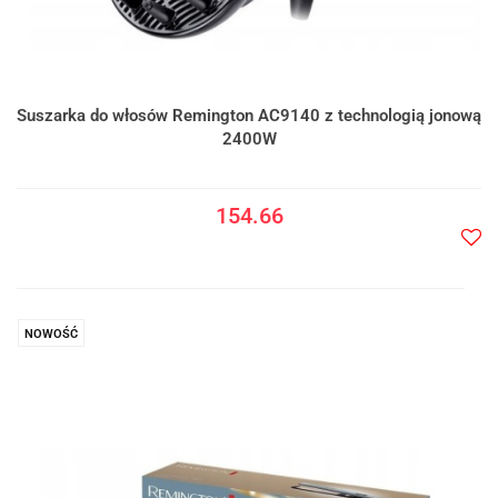
Suszarka do włosów Remington AC9140 z technologią jonową
2400W
154.66
Do
prze
NOWOŚĆ