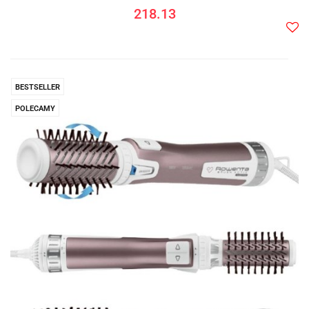
218.13
Do
prze
BESTSELLER
POLECAMY