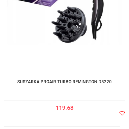
SUSZARKA PROAIR TURBO REMINGTON D5220
119.68
Do
prze