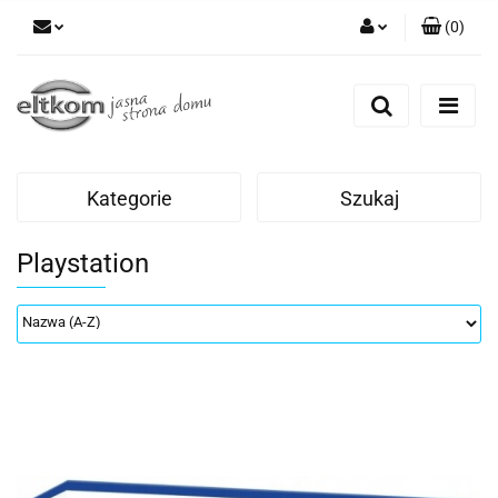
(
0
)
Zaloguj się
Zarejestruj się
Dodaj zgłoszenie
Kategorie
Szukaj
Playstation