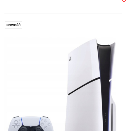
Do
prze
NOWOŚĆ