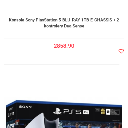
Konsola Sony PlayStation 5 BLU-RAY 1TB E-CHASSIS + 2
kontrolery DualSense
2858.90
Do
prze