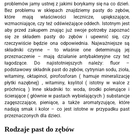
problemów jamy ustnej z jakimi borykamy się na co dzień.
Bez problemu w sklepach znajdziemy pasty do zębów,
które mają właściwości lecznicze, upiększające,
wzmacniające, czy też odświeżające oddech. Istotnym jest
aby przed zakupem znając już swoje potrzeby zapoznać
się ze składem pasty do zębów i upewnić się, czy
rzeczywiście będzie ona odpowiednia. Najważniejsze są
składniki czynne – to właśnie one determinują jej
przeznaczenie – mają działanie antybakteryjne czy też
łagodzące. Do najistotniejszych należy: fluor –
podstawowy składnik past do zębów, cytrynian sodu, zioła,
witaminy, oktapinol, pirofosforan ( hamuje mineralizację
płytki nazębnej) , witaminy, ksylitol ( istotny w walce z
próchnicą ) Inne składniki to: woda, środki polerujące i
ścierające ( głównie w pastach wybielających ) substancje
zagęszczające, pieniące, a także aromatyzujące, które
nadają smak i kolor – co jest istotne w przypadku past
przeznaczonych dla dzieci.
Rodzaje past do zębów