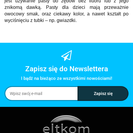
jest używanie pasty do zębów bez fluoru lub z jego
znikomą dawką. Pasty dla dzieci mają przeważnie
owocowy smak, oraz ciekawy kolor, a nawet kształt po
wyciśnięciu z tubki – np. gwiazdki.
Zapisz się do Newslettera
I bądź na bieżąco ze wszystkimi nowościami!