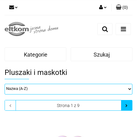
(
0
)
Zaloguj się
Zarejestruj się
Dodaj zgłoszenie
Kategorie
Szukaj
Pluszaki i maskotki