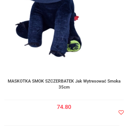
MASKOTKA SMOK SZCZERBATEK Jak Wytresować Smoka
35cm
74.80
Do
prze