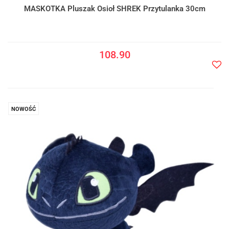
MASKOTKA Pluszak Osioł SHREK Przytulanka 30cm
108.90
Do
prze
NOWOŚĆ