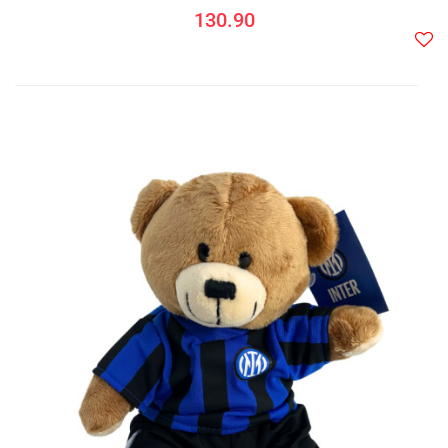
130.90
Do
prze