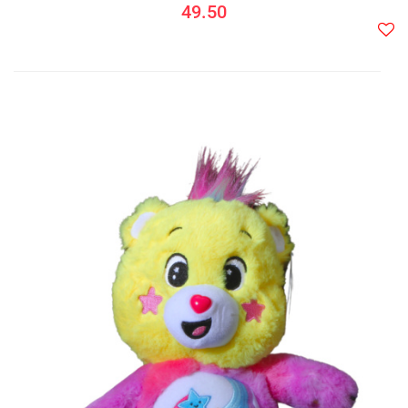
49.50
Do
prze