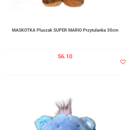
MASKOTKA Pluszak SUPER MARIO Przytulanka 30cm
56.10
Do
prze