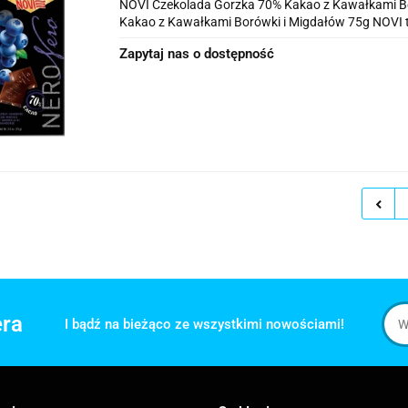
Migdałów 75g
NOVI Czekolada Gorzka 70% Kakao z Kawałkami B
Kakao z Kawałkami Borówki i Migdałów 75g NOVI t
Zapytaj nas o dostępność
era
I bądź na bieżąco ze wszystkimi nowościami!