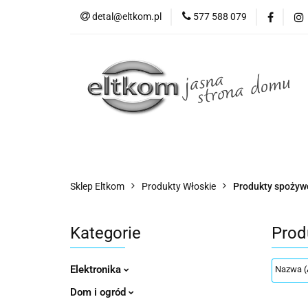
detal@eltkom.pl
577 588 079
O nas
Informac
Wszystkie kategorie
O nas
Sklep Eltkom
Produkty Włoskie
Produkty spożyw
Kategorie
Prod
Elektronika
Dom i ogród