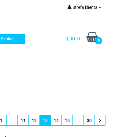
Strefa klienta
rezenty - HIT!
Zaloguj się
Zarejestruj się
0,00 zł
0
Dodaj zgłoszenie
Gotowe prezenty - HIT!
1
...
11
12
13
14
15
...
30