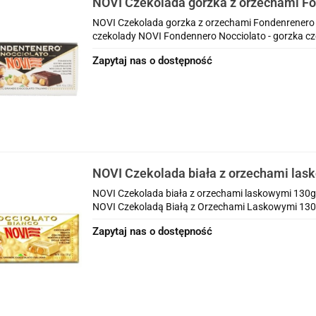
NOVI Czekolada gorzka z orzechami F
Nocciolato 130g
NOVI Czekolada gorzka z orzechami Fondenrenero 
czekolady NOVI Fondennero Nocciolato - gorzka cze
Zapytaj nas o dostępność
NOVI Czekolada biała z orzechami lask
orzechy
NOVI Czekolada biała z orzechami laskowymi 130g 
NOVI Czekoladą Białą z Orzechami Laskowymi 130 g
Zapytaj nas o dostępność