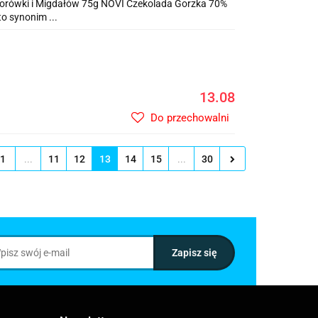
orówki i Migdałów 75g NOVI Czekolada Gorzka 70%
o synonim ...
13.08
Do przechowalni
1
...
11
12
13
14
15
...
30