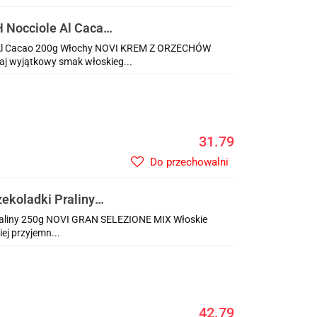
occiole Al Cacao
l Cacao 200g Włochy NOVI KREM Z ORZECHÓW
j wyjątkowy smak włoskieg...
31.79
Do przechowalni
koladki Praliny
aliny 250g NOVI GRAN SELEZIONE MIX Włoskie
ej przyjemn...
42.79