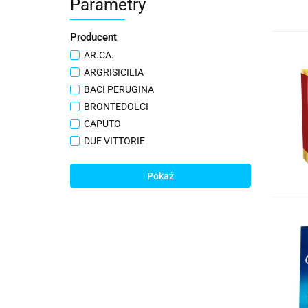
Parametry
Producent
AR.CA.
ARGRISICILIA
BACI PERUGINA
BRONTEDOLCI
CAPUTO
DUE VITTORIE
FABBRI
FERRERO
Pokaż
FRATELLI MANTOVA
GUSTO ETNA
INNY
LINDT
MORETTINI
MULNO BIANCO
MUTTI