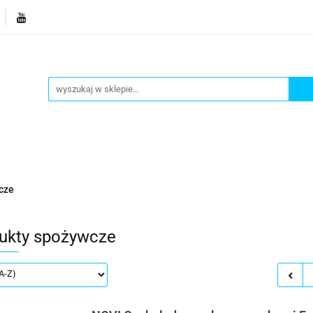
je
Bestsellery
Blog
Dziś w promocji
Gotowe p
Informacje
Bestsellery
Blog
Dziś w promocji
cze
ukty spożywcze