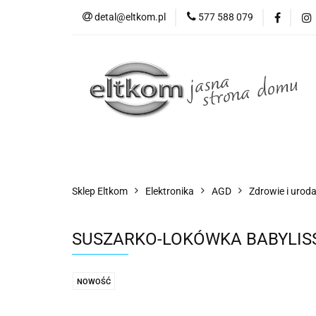
detal@eltkom.pl
577 588 079
O nas
Informac
Wszystkie kategorie
O nas
Sklep Eltkom
Elektronika
AGD
Zdrowie i urod
SUSZARKO-LOKÓWKA BABYLISS
NOWOŚĆ