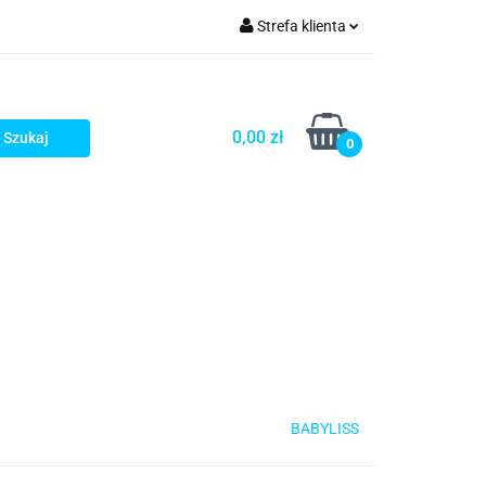
Strefa klienta
rezenty - HIT!
Zaloguj się
Zarejestruj się
0,00 zł
0
Dodaj zgłoszenie
Gotowe prezenty - HIT!
BABYLISS