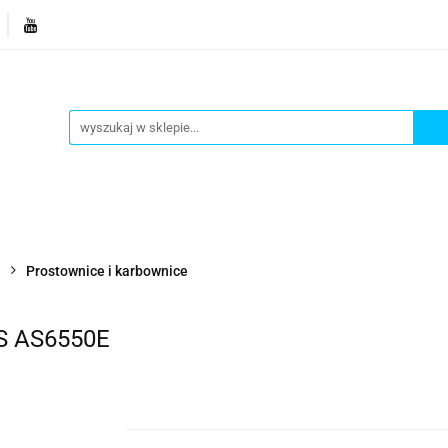
je
Bestsellery
Blog
Dziś w promocji
Gotowe p
Informacje
Bestsellery
Blog
Dziś w promocji
a
Prostownice i karbownice
 AS6550E