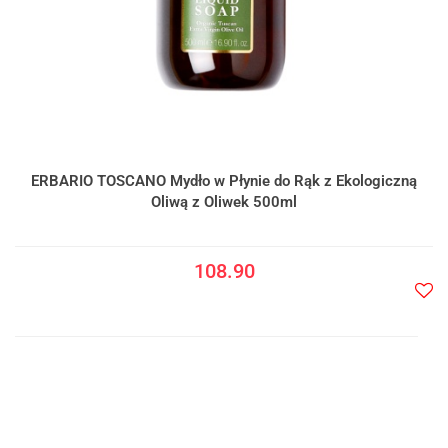
ERBARIO TOSCANO Mydło w Płynie do Rąk z Ekologiczną
Oliwą z Oliwek 500ml
108.90
Do
prze