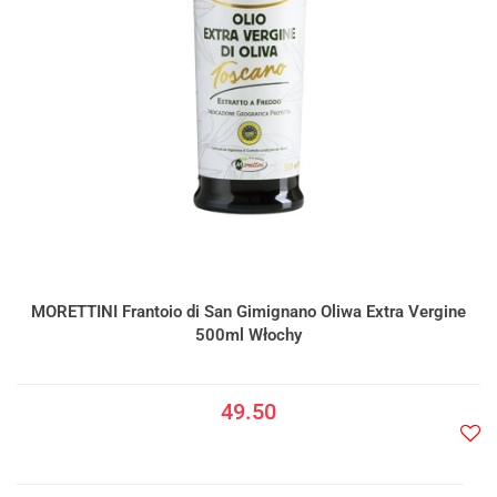
MORETTINI Frantoio di San Gimignano Oliwa Extra Vergine
500ml Włochy
49.50
Do
prze