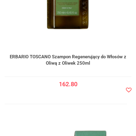
ERBARIO TOSCANO Szampon Regenerujący do Włosów z
Oliwą z Oliwek 250ml
162.80
Do
prze