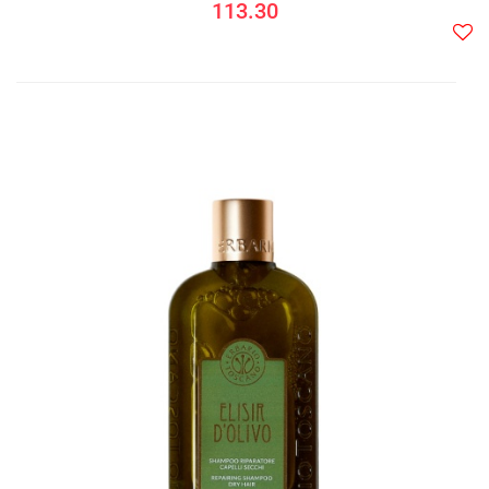
113.30
Do
prze