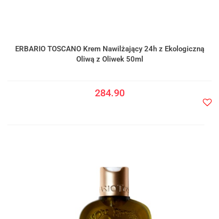
ERBARIO TOSCANO Krem Nawilżający 24h z Ekologiczną
Oliwą z Oliwek 50ml
284.90
Do
prze