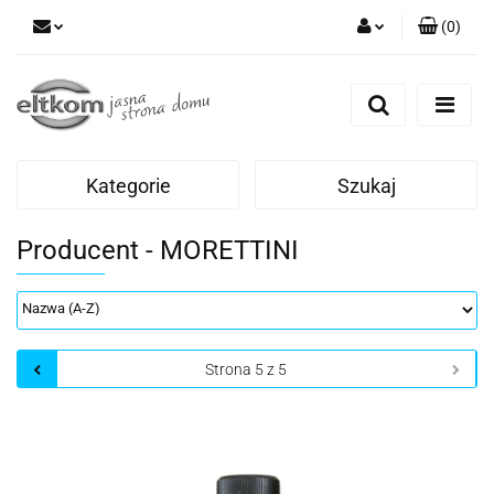
(
0
)
Zaloguj się
Zarejestruj się
Dodaj zgłoszenie
Kategorie
Szukaj
Producent - MORETTINI