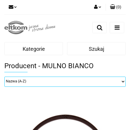
(
0
)
Zaloguj się
Zarejestruj się
Dodaj zgłoszenie
Kategorie
Szukaj
Producent - MULNO BIANCO