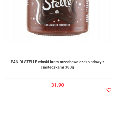
PAN DI STELLE włoski krem orzechowo czekoladowy z
ciasteczkami 380g
31.90
Do
prze