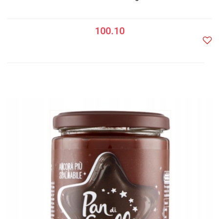
100.10
Do
prze