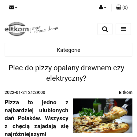
(
0
)
Zaloguj się
Zarejestruj się
Dodaj zgłoszenie
Kategorie
Piec do pizzy opalany drewnem czy
elektryczny?
2022-01-21 21:29:00
Eltkom
Pizza to jedno z
najbardziej ulubionych
dań Polaków. Wszyscy
z chęcią zajadają się
najróżniejszymi