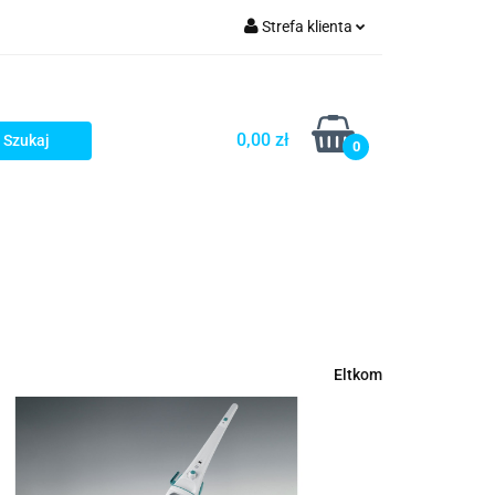
Strefa klienta
rezenty - HIT!
Zaloguj się
Zarejestruj się
0,00 zł
0
Dodaj zgłoszenie
Gotowe prezenty - HIT!
Eltkom