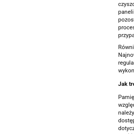
czysz
paneli
pozos
proces
przyp
Równi
Najno
regula
wykon
Jak tr
Pamię
wzglę
należ
dostę
dotyc