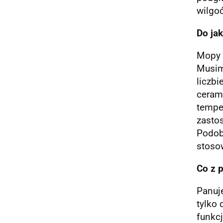
wilgoć
Do ja
Mopy 
Musim
liczb
ceram
tempe
zastos
Podobn
stoso
Co z 
Panuj
tylko 
funkcj