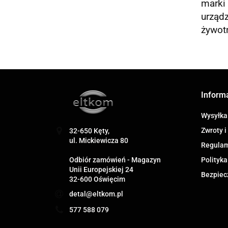
marki
urządz
żywot
Inform
Wysyłka
Zwroty i
32-650 Kęty,
ul. Mickiewicza 80
Regula
Odbiór zamówień - Magazyn
Polityka
Unii Europejskiej 24
Bezpiec
32-600 Oświęcim
detal@eltkom.pl
577 588 079