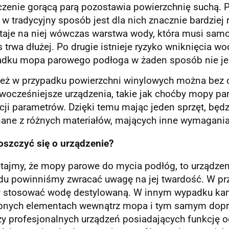
czenie gorącą parą pozostawia powierzchnię suchą.
 w tradycyjny sposób jest dla nich znacznie bardziej
taje na niej wówczas warstwa wody, która musi samoi
 trwa dłużej. Po drugie istnieje ryzyko wniknięcia wo
adku mopa parowego podłoga w żaden sposób nie je
eż w przypadku powierzchni winylowych można bez o
wocześniejsze urządzenia, takie jak choćby mopy p
cji parametrów. Dzięki temu mając jeden sprzęt, będ
ane z różnych materiałów, mających inne wymagania
oszczyć się o urządzenie?
tajmy, że mopy parowe do mycia podłóg, to urządzeni
du powinniśmy zwracać uwagę na jej twardość. W prz
y stosować wodę destylowaną. W innym wypadku kam
pnych elementach wewnątrz mopa i tym samym doprow
zy profesjonalnych urządzeń posiadających funkcję
o