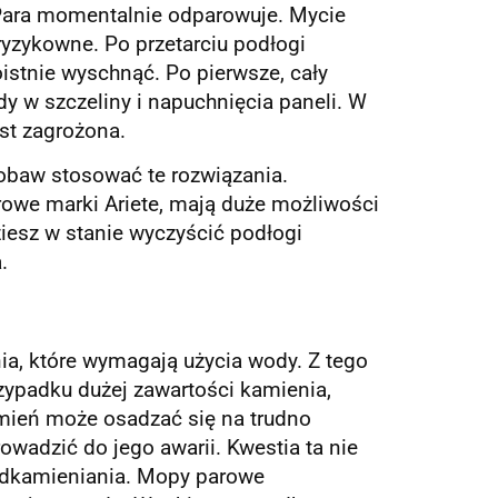
 Para momentalnie odparowuje. Mycie
 ryzykowne. Po przetarciu podłogi
stnie wyschnąć. Po pierwsze, cały
dy w szczeliny i napuchnięcia paneli. W
st zagrożona.
baw stosować te rozwiązania.
arowe marki
Ariete
, mają duże możliwości
ziesz w stanie wyczyścić podłogi
.
a, które wymagają użycia wody. Z tego
ypadku dużej zawartości kamienia,
ień może osadzać się na trudno
adzić do jego awarii. Kwestia ta nie
dkamieniania
. Mopy parowe