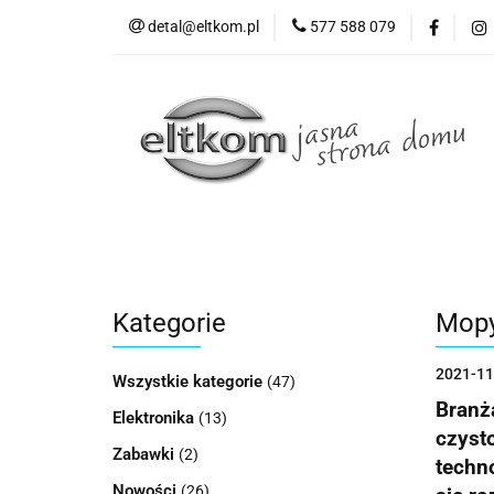
detal@eltkom.pl
577 588 079
O nas
Informac
Wszystkie kategorie
O nas
Kategorie
Mopy
2021-11
Wszystkie kategorie
(47)
Branż
Elektronika
(13)
czysto
Zabawki
(2)
techno
Nowości
(26)