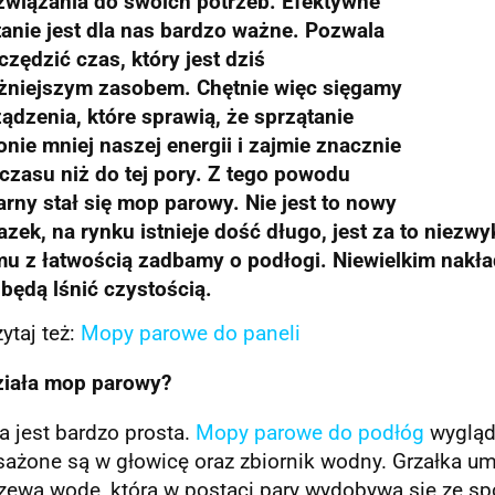
ozwiązania do swoich potrzeb. Efektywne
anie jest dla nas bardzo ważne. Pozwala
zędzić czas, który jest dziś
żniejszym zasobem. Chętnie więc sięgamy
ądzenia, które sprawią, że sprzątanie
nie mniej naszej energii i zajmie znacznie
czasu niż do tej pory. Z tego powodu
rny stał się mop parowy. Nie jest to nowy
zek, na rynku istnieje dość długo, jest za to niez
mu z łatwością zadbamy o podłogi. Niewielkim nakł
będą lśnić czystością.
ytaj też:
Mopy parowe do paneli
ziała mop parowy?
 jest bardzo prosta.
Mopy parowe do podłóg
wygląd
ażone są w głowicę oraz zbiornik wodny. Grzałka u
ewa wodę, która w postaci pary wydobywa się ze spo