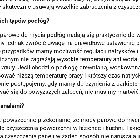
 skutecznie usuwają wszelkie zabrudzenia z czyszcz
kich typów podłóg?
parowe do mycia podłóg nadają się praktycznie do w
y jednak zwrócić uwagę na prawidłowe ustawienie p
ie przypadków mamy możliwość regulacji natrysków i
icznym nie zagrażają wysokie temperatury ani woda
ratury. Jeśli chodzi o podłogę drewnianą, woskowan
ować niższą temperaturę pracy i krótszy czas natry
ie postępujemy, gdy mamy do czynienia z parkietem 
wać się do powyższych zaleceń, nie musimy martwić 
panelami?
e powszechne przekonanie, że mopy parowe do mycia 
do czyszczenia powierzchni w łazience i kuchni. Taki
ą czyszczenia paneli w żaden sposób nie naruszają i