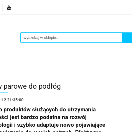
je
Bestsellery
Blog
Dziś w promocji
Gotowe p
Informacje
Bestsellery
Blog
Dziś w promocji
 parowe do podłóg
-12 21:35:00
a produktów służących do utrzymania
ści jest bardzo podatna na rozwój
logii i szybko adaptuje nowo pojawiające