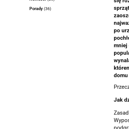
się r
sprząt
Porady
(36)
zaoszc
najwa
po urz
pochło
mniej 
popula
wynala
które
domu 
Przecz
Jak d
Zasada
Wypos
podgrz