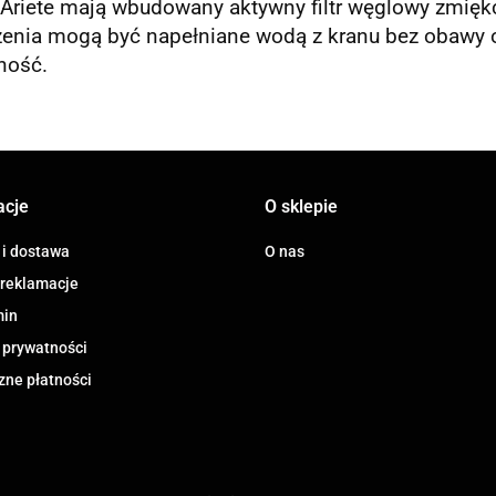
Ariete
mają wbudowany aktywny filtr węglowy zmięk
enia mogą być napełniane wodą z kranu bez obawy o 
ność.
acje
O sklepie
 i dostawa
O nas
 reklamacje
min
 prywatności
zne płatności