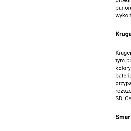
przed
panora
wykońc
Kruge
Kruge
tym pr
kolory
bateri
przyp
rozsze
SD. Ce
Smart