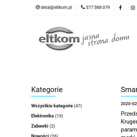
detal@eltkom.pl
577 588 079
O nas
Informac
Wszystkie kategorie
O nas
Kategorie
Smar
2020-02
Wszystkie kategorie
(47)
Przed
Elektronika
(13)
Kruge
Zabawki
(2)
param
Nowości
(26)