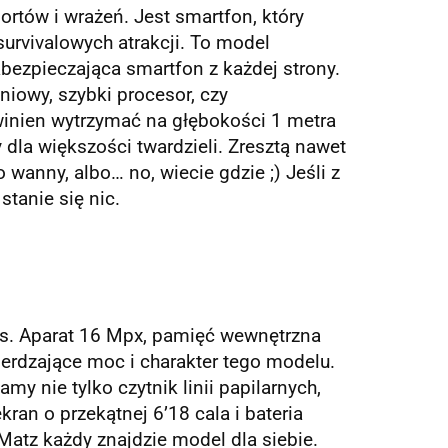
rtów i wrażeń. Jest smartfon, który
urvivalowych atrakcji. To model
pieczająca smartfon z każdej strony.
iowy, szybki procesor, czy
winien wytrzymać na głębokości 1 metra
dla większości twardzieli. Zresztą nawet
anny, albo… no, wiecie gdzie ;) Jeśli z
tanie się nic.
s. Aparat 16 Mpx, pamięć wewnętrzna
ierdzające moc i charakter tego modelu.
y nie tylko czytnik linii papilarnych,
kran o przekątnej 6’18 cala i bateria
tz każdy znajdzie model dla siebie.