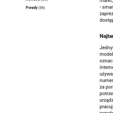
marki,
- smar
Porady
(36)
zapre
dostęp
Najta
Jedny
modelu
oznacz
inter
używa
numera
za pom
potrz
urząd
pracu