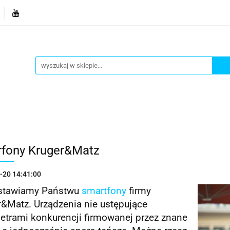
je
Bestsellery
Blog
Dziś w promocji
Gotowe p
Informacje
Bestsellery
Blog
Dziś w promocji
fony Kruger&Matz
-20 14:41:00
stawiamy Państwu
smartfony
firmy
r&Matz. Urządzenia nie ustępujące
etrami konkurencji firmowanej przez znane