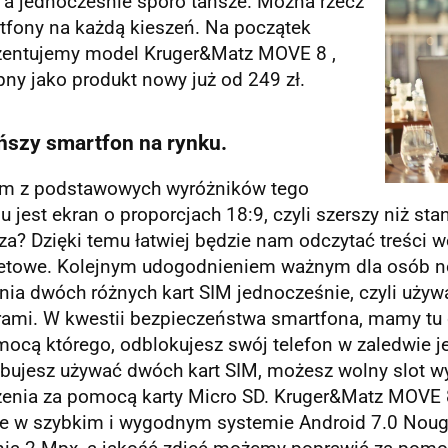
 a jednocześnie sporo tańsze. Można rzecz
tfony na każdą kieszeń. Na początek
zentujemy model Kruger&Matz MOVE 8 ,
ny jako produkt nowy już od 249 zł.
ńszy smartfon na rynku.
m z podstawowych wyróżników tego
 jest ekran o proporcjach 18:9, czyli szerszy niż st
a? Dzięki temu łatwiej będzie nam odczytać treści wer
netowe. Kolejnym udogodnieniem ważnym dla osób no
nia dwóch różnych kart SIM jednocześnie, czyli uży
mi. W kwestii bezpieczeństwa smartfona, mamy tu do 
ocą którego, odblokujesz swój telefon w zaledwie je
ebujesz używać dwóch kart SIM, możesz wolny slot w
zenia za pomocą karty Micro SD. Kruger&Matz MOVE
je w szybkim i wygodnym systemie Android 7.0 Nouga