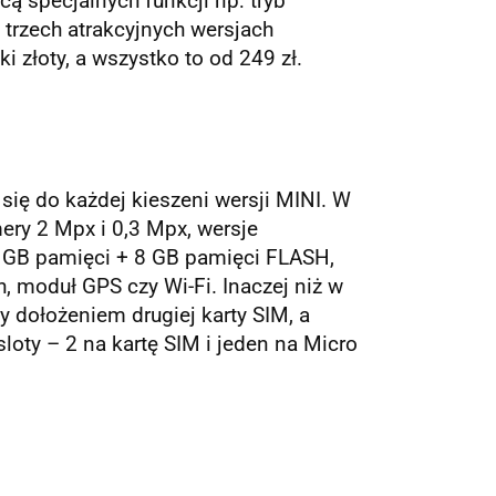
 specjalnych funkcji np: tryb
 trzech atrakcyjnych wersjach
 złoty, a wszystko to od 249 zł.
ię do każdej kieszeni wersji MINI. W
ery 2 Mpx i 0,3 Mpx, wersje
, 1 GB pamięci + 8 GB pamięci FLASH,
 moduł GPS czy Wi-Fi. Inaczej niż w
dołożeniem drugiej karty SIM, a
oty – 2 na kartę SIM i jeden na Micro