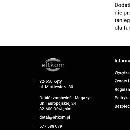
Dodatk
nie pr
tanie
dla f
Inform
Wysyłka
Zwroty i
32-650 Kęty,
ul. Mickiewicza 80
Regula
Odbiór zamówień - Magazyn
Polityka
Unii Europejskiej 24
Bezpiec
32-600 Oświęcim
detal@eltkom.pl
577 588 079