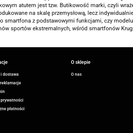
owym atutem jest tzw. Butikowość marki, czyli wraże
odukowane na skalę przemysłową, lecz indywidualnie
go smartfona z podstawowymi funkcjami, czy modelu 
anów sportów ekstremalnych, wśród smartfonów Kruge
acje
O sklepie
 i dostawa
O nas
 reklamacje
min
 prywatności
zne płatności