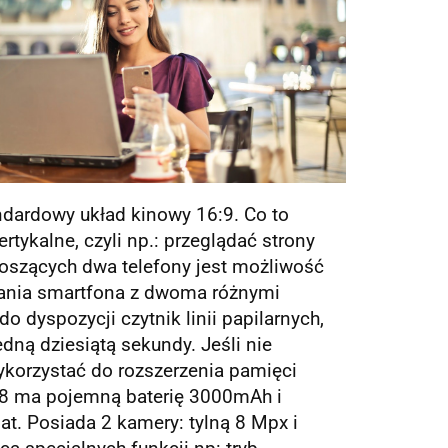
andardowy układ kinowy 16:9. Co to
tykalne, czyli np.: przeglądać strony
szących dwa telefony jest możliwość
wania smartfona z dwoma różnymi
dyspozycji czytnik linii papilarnych,
dną dziesiątą sekundy. Jeśli nie
ykorzystać do rozszerzenia pamięci
 8 ma pojemną baterię 3000mAh i
t. Posiada 2 kamery: tylną 8 Mpx i