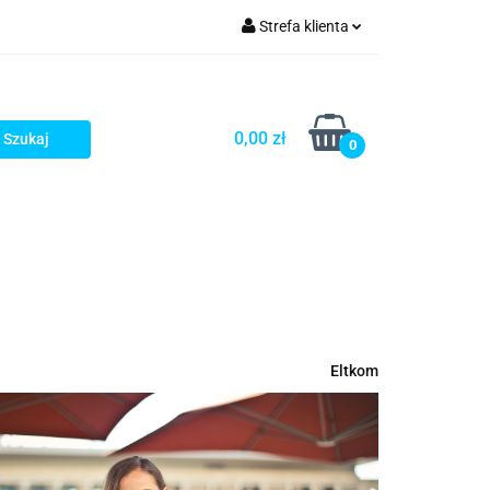
Strefa klienta
rezenty - HIT!
Zaloguj się
Zarejestruj się
0,00 zł
0
Dodaj zgłoszenie
Gotowe prezenty - HIT!
Eltkom