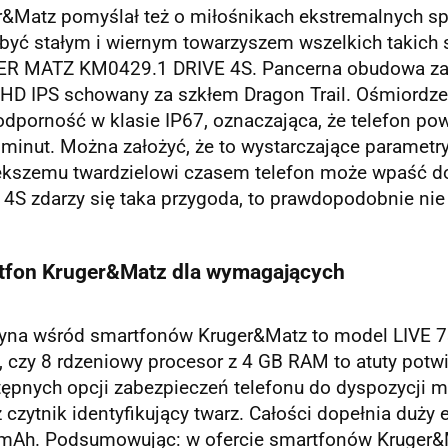
&Matz pomyślał też o miłośnikach ekstremalnych spo
yć stałym i wiernym towarzyszem wszelkich takich s
R MATZ KM0429.1 DRIVE 4S. Pancerna obudowa zabez
HD IPS schowany za szkłem Dragon Trail. Ośmiordzen
dporność w klasie IP67, oznaczająca, że telefon po
minut. Można założyć, że to wystarczające parametry 
kszemu twardzielowi czasem telefon może wpaść do w
4S zdarzy się taka przygoda, to prawdopodobnie nie s
tfon Kruger&Matz dla wymagających
yna wśród smartfonów Kruger&Matz to model LIVE 7
 czy 8 rdzeniowy procesor z 4 GB RAM to atuty potw
ępnych opcji zabezpieczeń telefonu do dyspozycji mam
ż czytnik identyfikujący twarz. Całości dopełnia duży e
mAh. Podsumowując: w ofercie smartfonów Kruger&Ma