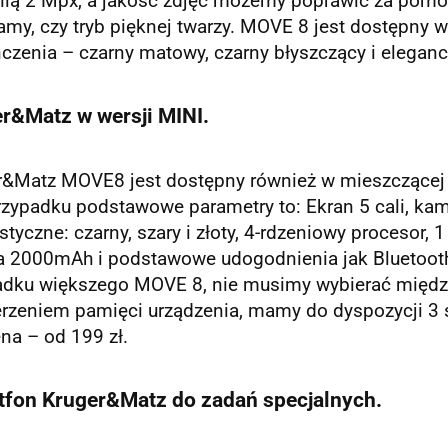
nią 2 Mpx, a jakość zdjęć możemy poprawić za pomocą
my, czy tryb pięknej twarzy. MOVE 8 jest dostępny w
zenia – czarny matowy, czarny błyszczący i elegancki
r&Matz w wersji MINI.
r&Matz MOVE8 jest dostępny również w mieszczącej s
zypadku podstawowe parametry to: Ekran 5 cali, kam
styczne: czarny, szary i złoty, 4-rdzeniowy procesor
a 2000mAh i podstawowe udogodnienia jak Bluetooth,
adku większego MOVE 8, nie musimy wybierać między 
rzeniem pamięci urządzenia, mamy do dyspozycji 3 sl
na – od 199 zł.
fon Kruger&Matz do zadań specjalnych.