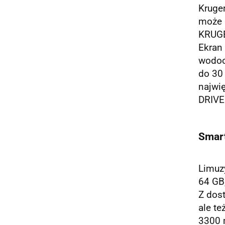
Kruger
może b
KRUGE
Ekran 
wodoo
do 30 
najwię
DRIVE 
Smar
Limuz
64 GB,
Z dost
ale te
3300 