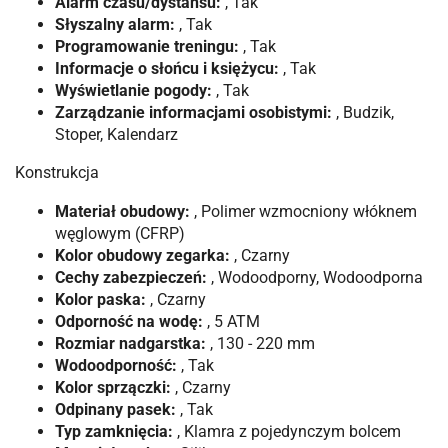
Alarm czasu/dystansu:
, Tak
Słyszalny alarm:
, Tak
Programowanie treningu:
, Tak
Informacje o słońcu i księżycu:
, Tak
Wyświetlanie pogody:
, Tak
Zarządzanie informacjami osobistymi:
, Budzik,
Stoper, Kalendarz
Konstrukcja
Materiał obudowy:
, Polimer wzmocniony włóknem
węglowym (CFRP)
Kolor obudowy zegarka:
, Czarny
Cechy zabezpieczeń:
, Wodoodporny, Wodoodporna
Kolor paska:
, Czarny
Odporność na wodę:
, 5 ATM
Rozmiar nadgarstka:
, 130 - 220 mm
Wodoodporność:
, Tak
Kolor sprzączki:
, Czarny
Odpinany pasek:
, Tak
Typ zamknięcia:
, Klamra z pojedynczym bolcem