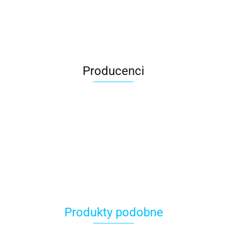
Producenci
ACER
Produkty podobne
ACOOL TOY