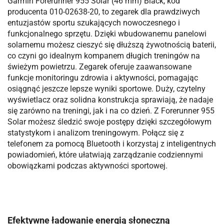
Garmin Forerunner 955 Solar (46 mm) Black, kod
producenta 010-02638-20, to zegarek dla prawdziwych
entuzjastów sportu szukających nowoczesnego i
funkcjonalnego sprzętu. Dzięki wbudowanemu panelowi
solarnemu możesz cieszyć się dłuższą żywotnością baterii,
co czyni go idealnym kompanem długich treningów na
świeżym powietrzu. Zegarek oferuje zaawansowane
funkcje monitoringu zdrowia i aktywności, pomagając
osiągnąć jeszcze lepsze wyniki sportowe. Duży, czytelny
wyświetlacz oraz solidna konstrukcja sprawiają, że nadaje
się zarówno na treningi, jak i na co dzień. Z Forerunner 955
Solar możesz śledzić swoje postępy dzięki szczegółowym
statystykom i analizom treningowym. Połącz się z
telefonem za pomocą Bluetooth i korzystaj z inteligentnych
powiadomień, które ułatwiają zarządzanie codziennymi
obowiązkami podczas aktywności sportowej.
Efektywne ładowanie energią słoneczną