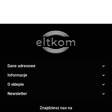
Apple
Dane adresowe
AR.CA.
Informacje
O sklepie
Newsletter
ARGRISICILIA
Znajdziesz nas na