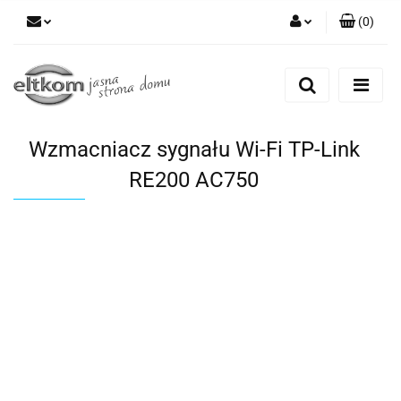
(
0
)
Zaloguj się
Zarejestruj się
Dodaj zgłoszenie
Wzmacniacz sygnału Wi-Fi TP-Link
RE200 AC750