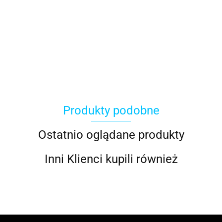
ACER
Produkty podobne
ACOOL TOY
Ostatnio oglądane produkty
Inni Klienci kupili również
ALWI