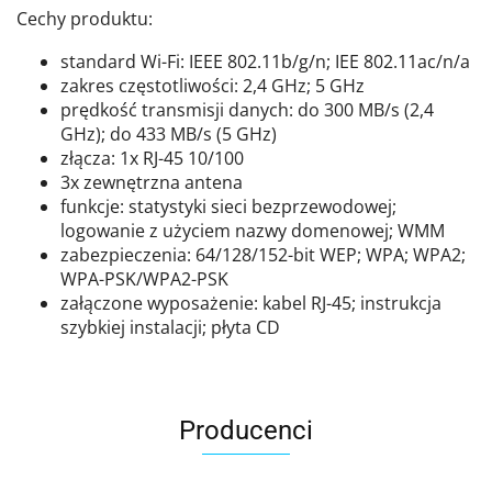
Cechy produktu:
standard Wi-Fi: IEEE 802.11b/g/n; IEE 802.11ac/n/a
zakres częstotliwości: 2,4 GHz; 5 GHz
prędkość transmisji danych: do 300 MB/s (2,4
GHz); do 433 MB/s (5 GHz)
złącza: 1x RJ-45 10/100
3x zewnętrzna antena
funkcje: statystyki sieci bezprzewodowej;
logowanie z użyciem nazwy domenowej; WMM
zabezpieczenia: 64/128/152-bit WEP; WPA; WPA2;
WPA-PSK/WPA2-PSK
załączone wyposażenie: kabel RJ-45; instrukcja
szybkiej instalacji; płyta CD
Producenci