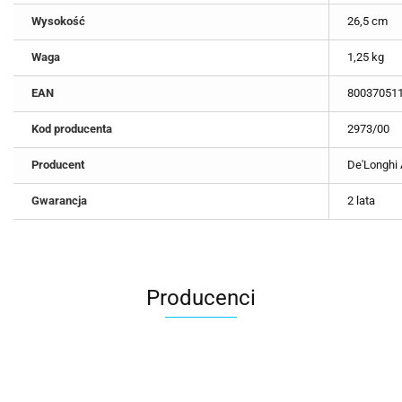
Wysokość
26,5 cm
Waga
1,25 kg
EAN
80037051
Kod producenta
2973/00
Producent
De'Longhi 
Gwarancja
2 lata
Producenci