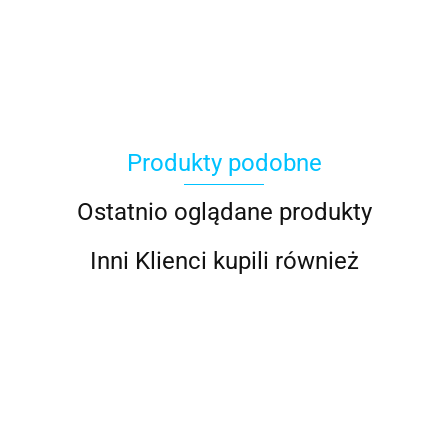
ACER
Produkty podobne
ACOOL TOY
Ostatnio oglądane produkty
Inni Klienci kupili również
ALWI