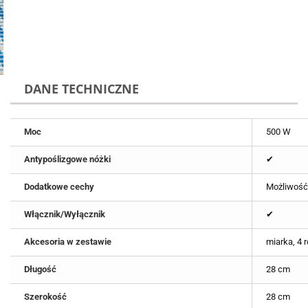
DANE TECHNICZNE
Moc
500 W
Antypoślizgowe nóżki
✔
Dodatkowe cechy
Możliwość 
Włącznik/Wyłącznik
✔
Akcesoria w zestawie
miarka, 4 
Długość
28 cm
Szerokość
28 cm