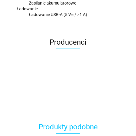
Zasilanie akumulatorowe
Ładowanie
Ładowanie USB-A (5 V⎓ / ≥1 A)
Producenci
ACER
Produkty podobne
ACOOL TOY