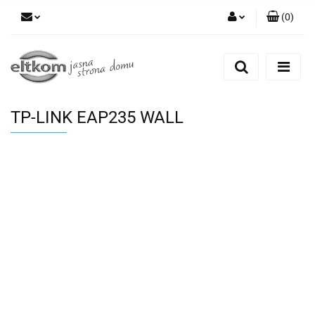
(
0
)
Zaloguj się
Zarejestruj się
Dodaj zgłoszenie
TP-LINK EAP235 WALL