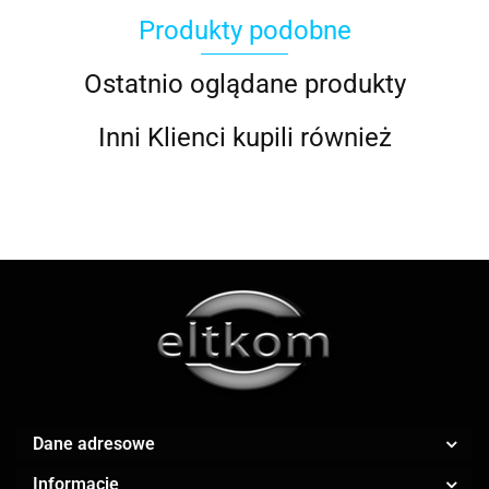
Produkty podobne
ACOOL TOY
Ostatnio oglądane produkty
Inni Klienci kupili również
ALWI
AMAZFIT
Dane adresowe
Informacje