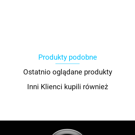
ACER
Produkty podobne
ACOOL TOY
Ostatnio oglądane produkty
Inni Klienci kupili również
ALWI