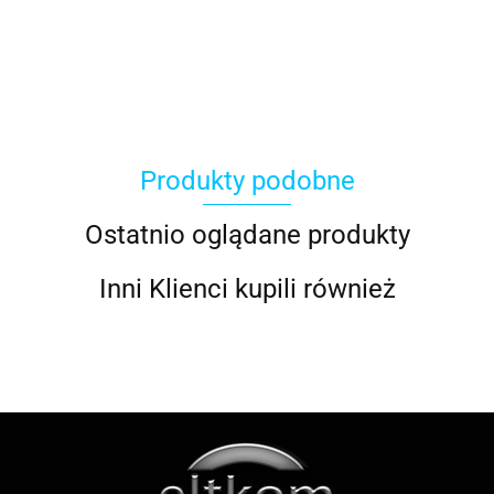
ACER
Produkty podobne
ACOOL TOY
Ostatnio oglądane produkty
Inni Klienci kupili również
ALWI