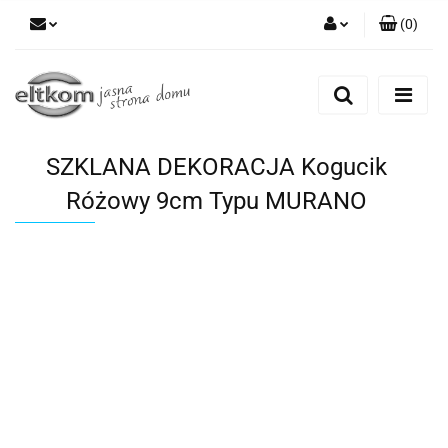
(
0
)
Zaloguj się
Zarejestruj się
Dodaj zgłoszenie
SZKLANA DEKORACJA Kogucik
Różowy 9cm Typu MURANO