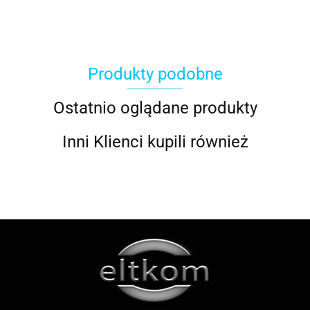
Produkty podobne
ACOOL TOY
Ostatnio oglądane produkty
Inni Klienci kupili również
ALWI
AMAZFIT