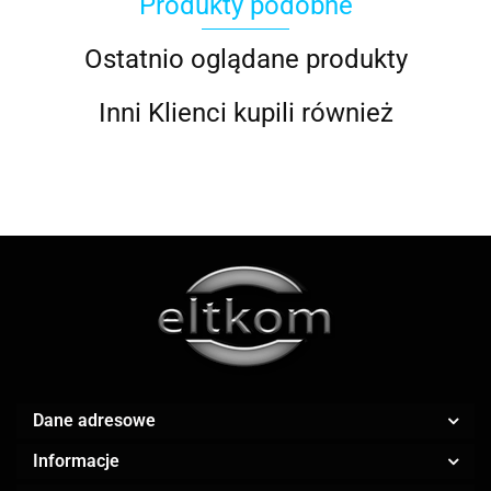
Produkty podobne
ACOOL TOY
Ostatnio oglądane produkty
Inni Klienci kupili również
ALWI
AMAZFIT
Dane adresowe
Informacje