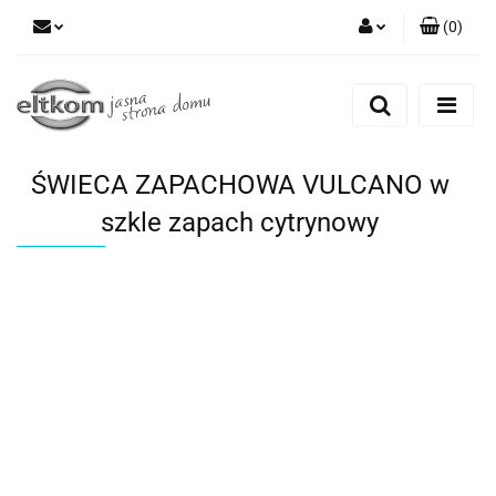
(
0
)
Zaloguj się
Zarejestruj się
Dodaj zgłoszenie
ŚWIECA ZAPACHOWA VULCANO w
szkle zapach cytrynowy