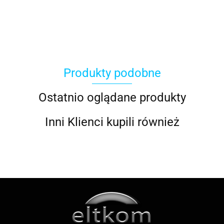
ACER
Produkty podobne
ACOOL TOY
Ostatnio oglądane produkty
Inni Klienci kupili również
ALWI