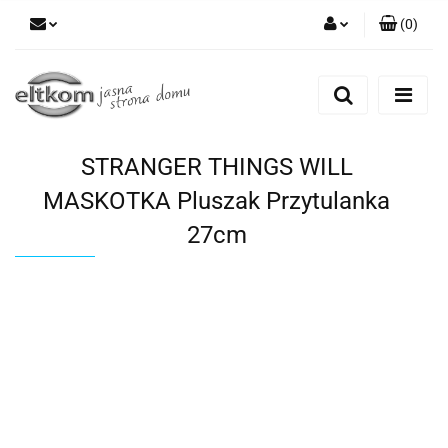
(
0
)
Zaloguj się
Zarejestruj się
Dodaj zgłoszenie
STRANGER THINGS WILL
MASKOTKA Pluszak Przytulanka
27cm