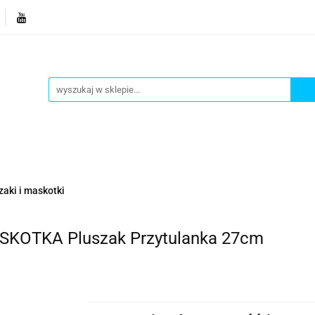
je
Bestsellery
Blog
Dziś w promocji
Gotowe p
Informacje
Bestsellery
Blog
Dziś w promocji
zaki i maskotki
KOTKA Pluszak Przytulanka 27cm