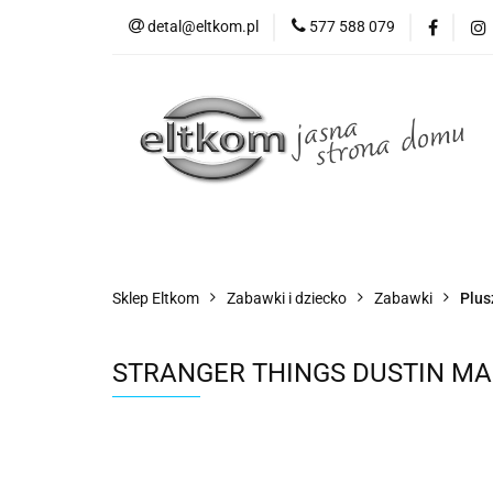
detal@eltkom.pl
577 588 079
O nas
Informac
Wszystkie kategorie
O nas
Sklep Eltkom
Zabawki i dziecko
Zabawki
Plus
STRANGER THINGS DUSTIN MAS