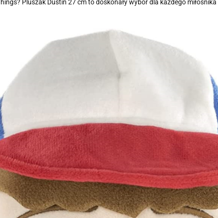
ings? Pluszak Dustin 27 cm to doskonały wybór dla każdego miłośnika tej