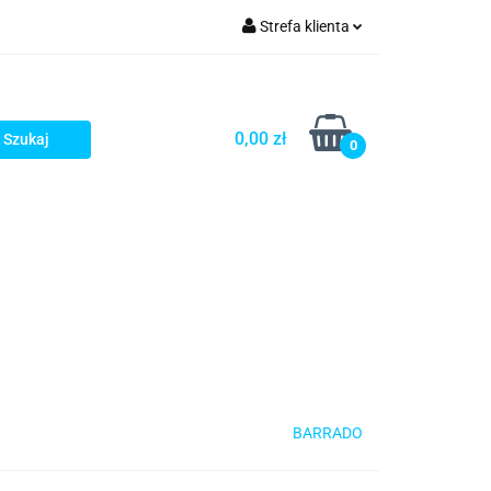
Strefa klienta
rezenty - HIT!
Zaloguj się
Zarejestruj się
0,00 zł
0
Dodaj zgłoszenie
Gotowe prezenty - HIT!
BARRADO