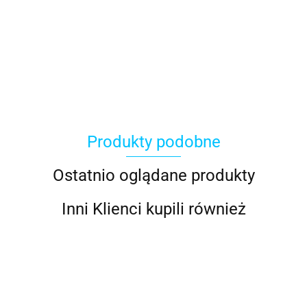
ACER
Produkty podobne
ACOOL TOY
Ostatnio oglądane produkty
Inni Klienci kupili również
ALWI