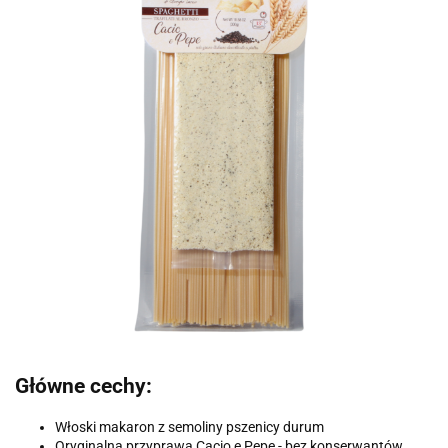
Główne cechy:
Włoski makaron z semoliny pszenicy durum
Oryginalna przyprawa Cacio e Pepe - bez konserwantów