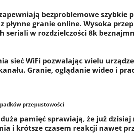
zapewniają bezproblemowe szybkie p
z płynne granie online.
Wysoka przep
h seriali w rozdzielczości 8k beznajm
ia sieć WiFi pozwalając wielu urząd
kanału
. Granie, oglądanie wideo i pra
 spadków przepustowości
 duża pamięć
sprawiają, że już dzisiaj
enia i krótsze czasem reakcji nawet pr