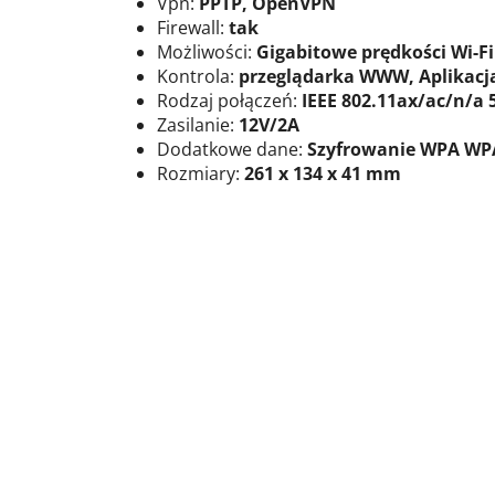
Vpn:
PPTP, OpenVPN
Firewall:
tak
Możliwości:
Gigabitowe prędkości Wi-Fi
Kontrola:
przeglądarka WWW, Aplikacja
Rodzaj połączeń:
IEEE 802.11ax/ac/n/a 5
Zasilanie:
12V/2A
Dodatkowe dane:
Szyfrowanie WPA WPA
Rozmiary:
261 x 134 x 41 mm