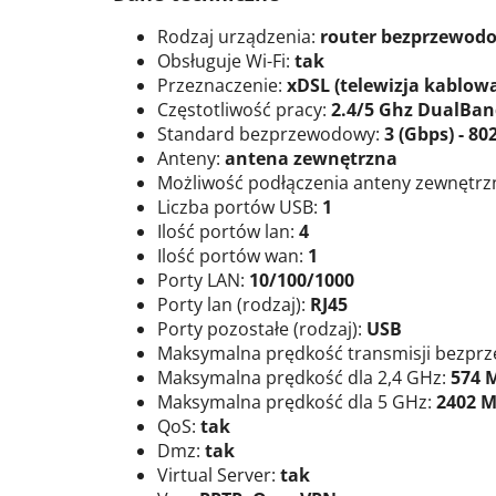
Rodzaj urządzenia:
router bezprzewod
Obsługuje Wi-Fi:
tak
Przeznaczenie:
xDSL (telewizja kablowa,
Częstotliwość pracy:
2.4/5 Ghz DualBan
Standard bezprzewodowy:
3 (Gbps) - 80
Anteny:
antena zewnętrzna
Możliwość podłączenia anteny zewnętrzn
Liczba portów USB:
1
Ilość portów lan:
4
Ilość portów wan:
1
Porty LAN:
10/100/1000
Porty lan (rodzaj):
RJ45
Porty pozostałe (rodzaj):
USB
Maksymalna prędkość transmisji bezpr
Maksymalna prędkość dla 2,4 GHz:
574 
Maksymalna prędkość dla 5 GHz:
2402 M
QoS:
tak
Dmz:
tak
Virtual Server:
tak