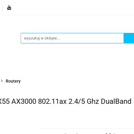
je
Bestsellery
Blog
Dziś w promocji
Gotowe p
Informacje
Bestsellery
Blog
Dziś w promocji
Routery
AX55 AX3000 802.11ax 2.4/5 Ghz DualBand