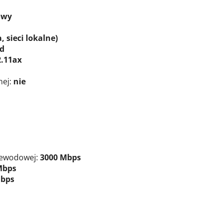
owy
 sieci lokalne)
d
2.11ax
ej:
nie
zewodowej:
3000 Mbps
Mbps
bps