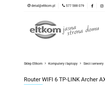
detal@eltkom.pl
577 588 079
O nas
Informac
Wszystkie kategorie
O nas
Sklep Eltkom
Komputery i laptopy
Sieci i serwery
Router WIFI 6 TP-LINK Archer 