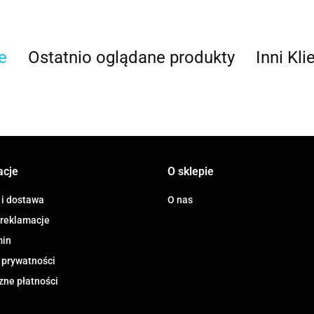
e
Ostatnio oglądane produkty
Inni Kli
ACOOL TOY
ALWI
acje
O sklepie
 i dostawa
O nas
 reklamacje
min
 prywatności
AMAZFIT
zne płatności