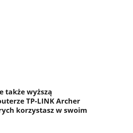
le także
wyższą
outerze
TP-LINK Archer
tórych korzystasz w swoim