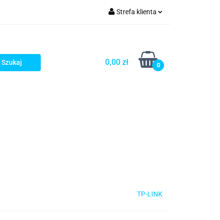
Strefa klienta
rezenty - HIT!
Zaloguj się
Zarejestruj się
0,00 zł
0
Dodaj zgłoszenie
Gotowe prezenty - HIT!
TP-LINK