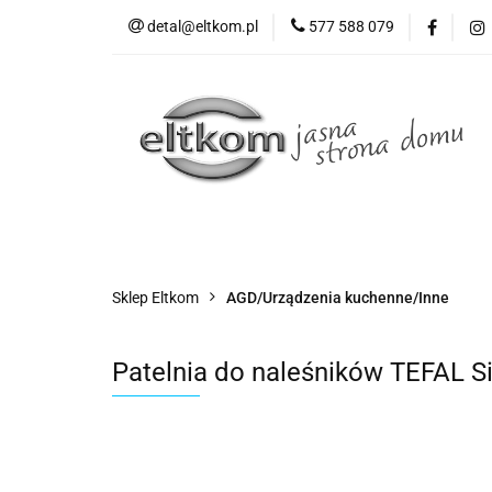
detal@eltkom.pl
577 588 079
O nas
Informac
Wszystkie kategorie
O nas
Sklep Eltkom
AGD/Urządzenia kuchenne/Inne
Patelnia do naleśników TEFAL S