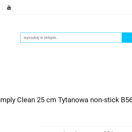
je
Bestsellery
Blog
Dziś w promocji
Gotowe p
Informacje
Bestsellery
Blog
Dziś w promocji
imply Clean 25 cm Tytanowa non-stick B5