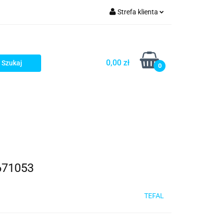
Strefa klienta
rezenty - HIT!
Zaloguj się
Zarejestruj się
0,00 zł
0
Dodaj zgłoszenie
Gotowe prezenty - HIT!
671053
TEFAL