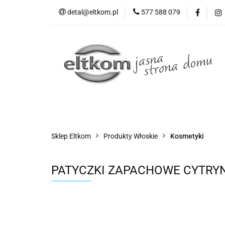
detal@eltkom.pl
577 588 079
O nas
Informac
Wszystkie kategorie
O nas
Sklep Eltkom
Produkty Włoskie
Kosmetyki
PATYCZKI ZAPACHOWE CYTRYN