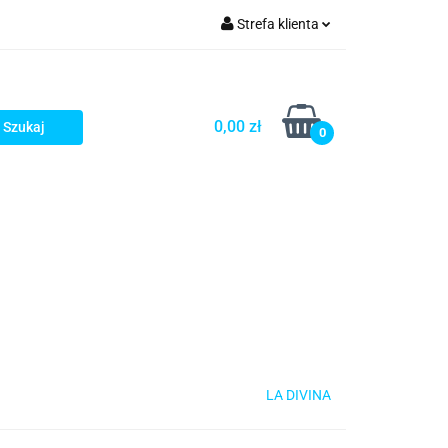
Strefa klienta
rezenty - HIT!
Zaloguj się
Zarejestruj się
0,00 zł
0
Dodaj zgłoszenie
Gotowe prezenty - HIT!
LA DIVINA