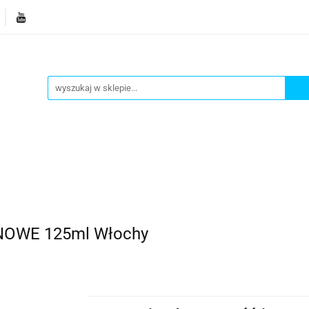
je
Bestsellery
Blog
Dziś w promocji
Gotowe p
Informacje
Bestsellery
Blog
Dziś w promocji
OWE 125ml Włochy