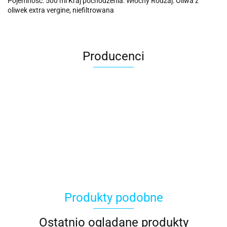
Pojemność: 500 ml Kraj pochodzenia: Włochy Rodzaj: Oliwa z
oliwek extra vergine, niefiltrowana
Producenci
ACER
Produkty podobne
ACOOL TOY
Ostatnio oglądane produkty