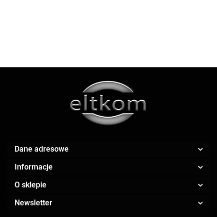
218.90
BEŻOWY - OUTLET
AOC
Apple
Dane adresowe
AR.CA.
Informacje
O sklepie
Newsletter