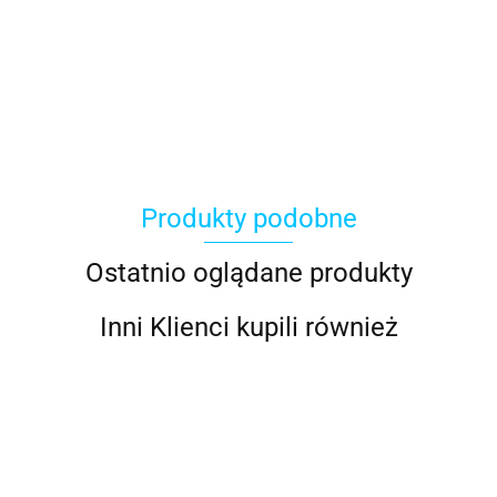
ACER
Produkty podobne
ACOOL TOY
Ostatnio oglądane produkty
Inni Klienci kupili również
ALWI