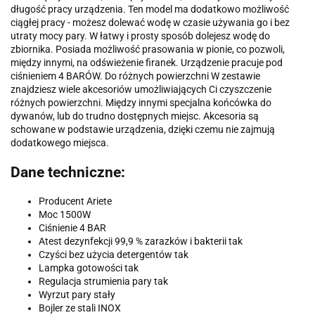
długość pracy urządzenia. Ten model ma dodatkowo możliwość
ciągłej pracy - możesz dolewać wodę w czasie używania go i bez
utraty mocy pary. W łatwy i prosty sposób dolejesz wodę do
zbiornika. Posiada możliwość prasowania w pionie, co pozwoli,
między innymi, na odświeżenie firanek. Urządzenie pracuje pod
ciśnieniem 4 BARÓW. Do różnych powierzchni W zestawie
znajdziesz wiele akcesoriów umożliwiających Ci czyszczenie
różnych powierzchni. Między innymi specjalna końcówka do
dywanów, lub do trudno dostępnych miejsc. Akcesoria są
schowane w podstawie urządzenia, dzięki czemu nie zajmują
dodatkowego miejsca.
Dane techniczne:
Producent Ariete
Moc 1500W
Ciśnienie 4 BAR
Atest dezynfekcji 99,9 % zarazków i bakterii tak
Czyści bez użycia detergentów tak
Lampka gotowości tak
Regulacja strumienia pary tak
Wyrzut pary stały
Bojler ze stali INOX