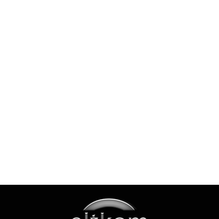
GŁOŚNIK
JBL
AMAZFIT
CHARGE
581.90
6 BLACK
- OUTLET
EKSPRES
CIŚNIENIOWY
KOLBOWY ARIETE
350.90
1380/10
EKSPRES CIŚNIENIOWY
PERFETTO SLIM
AOC
KOLBOWY ARIETE 1381/13
METAL - OUTLET
PERFETTO SLIM METAL
438.90
MANOMETRO MODERNA
CZERWONY - OUTLET
Apple