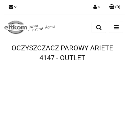
(
0
)
Zaloguj się
Zarejestruj się
Dodaj zgłoszenie
OCZYSZCZACZ PAROWY ARIETE
4147 - OUTLET