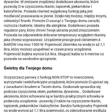
dywanów. W zestawie znajdziesz dodatkowe akcesoria, które
pozwolą Ci w czyszczeniu tkanin, tapicerek, piekarników i
kaloryferów. Posiada również wyjątkową funkcję jaką jest
możliwość prasowania w pionie. Dzięki niej możesz, między innymi,
odświeżyć firanki. Pomoże Ci usunąć z Twojego domu zarazki,
roztocza i bakterie. Idealny dla alergików. Dodatkowo posiada
regulator pary, który chroni Twoje ubrania przed zniszczeniem.
Pozwala na odpowiednie dobranie temperatury względem tkaniny
jaka chcesz wyprasować. Urządzenie pracuje pod ciśnieniem 4
BARÓW i ma moc 1500 W. Pojemność zbiornika na wodę to aż 1,1
litra, który możesz uzupełniać w czasie pracy urządzenia.
Pojemność bojlera wynosi 0,6 litra. Długość kabla to 6 metrów co
pozwala na swobodne sprzątanie.
Świetny dla Twojego domu
Oczyszczacz parowy z funkcją NON STOP to nowoczesne,
wytrzymałe i wielofunkcyjne urządzenie, które pomoże Ci uporać się
z zarazkami i brudem w Twoim domu. Doskonale sprawdza się
podczas czyszczenia okien, parkietów, dywanów... Dodatkowe
akcesoria, które schowane są w bardzo praktycznym schowku w
podwoziu urządzenia - pozwolą Ci także na czyszczenie tkanin,
tapicerek, piekarników i kaloryferów. Bardzo funkcjonalny Pojemnik
na wodę wynosi aż 1,1 litra pojemności, co zdecydowanie wydłuża