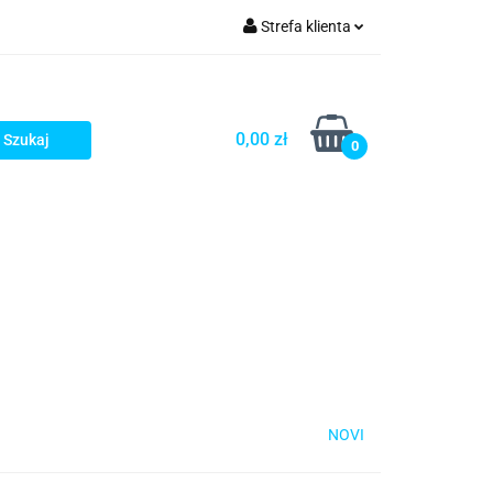
Strefa klienta
rezenty - HIT!
Zaloguj się
Zarejestruj się
0,00 zł
0
Dodaj zgłoszenie
Gotowe prezenty - HIT!
NOVI