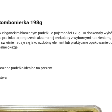
 Bombonierka 198g
w eleganckim blaszanym pudełku o pojemności 170g. To doskonały wybór 
a pralinka to połączenie aksamitnej czekolady z wybornymi nadzieniami, 
że świetnie nadaje się jako ozdobny element lub praktyczne opakowanie
alne okazje.
aszane pudełko idealne na prezent
ictwa