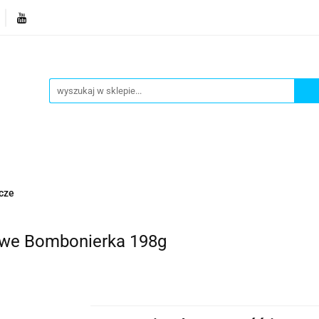
je
Bestsellery
Blog
Dziś w promocji
Gotowe p
Informacje
Bestsellery
Blog
Dziś w promocji
cze
owe Bombonierka 198g