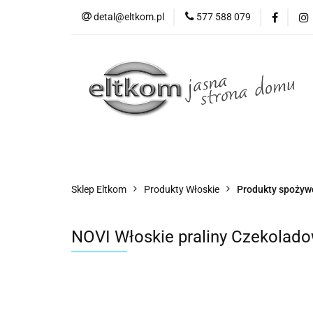
detal@eltkom.pl
577 588 079
O nas
Informac
Wszystkie kategorie
O nas
Sklep Eltkom
Produkty Włoskie
Produkty spożyw
NOVI Włoskie praliny Czekolad