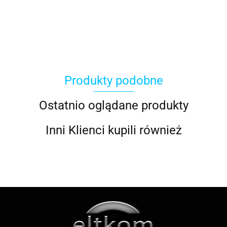
ACER
Produkty podobne
ACOOL TOY
Ostatnio oglądane produkty
Inni Klienci kupili również
ALWI