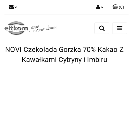
(
0
)
Zaloguj się
Zarejestruj się
Dodaj zgłoszenie
NOVI Czekolada Gorzka 70% Kakao Z
Kawałkami Cytryny i Imbiru