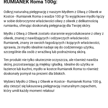
RUMIANEK Roma 100g:
Odkryj naturalną pielęgnację z naszym Mydłem z Oliwą z Oliwek w
Kostce - Rumianek Roma o wadze 100 g! To wyjątkowe mydło łączy
w sobie dobroczynne właściwości oliwy z oliwek z delikatnością
rumianku, oferując doskonałą pielęgnację dla Twojej skóry.
Mydło z Oliwą z Oliwek zostało starannie wyprodukowane z oliwy z
oliwek, znanej z nawilżających i odżywczych właściwości.
Rumianek, znany ze swoich łagodzących i kojących właściwości,
sprawia, że mydło idealnie nadaje się do codziennego użytku,
szczególnie dla osób z wrażliwą lub podrażnioną skórą.
Ten produkt nie tylko skutecznie oczyszcza, ale również nawilża
skórę, pozostawiając ją miękką i gładką. Idealne do użytku w
łazience lub kuchni, mydło w kostce Rumianek Roma to również
doskonały pomysł na prezent dla bliskich.
Wybierz Mydło z Oliwą z Oliwek w Kostce - Rumianek Roma 100 g,
aby cieszyć się luksusową pielęgnacją i naturalnym zapachem,
który umili każdy moment relaksu!