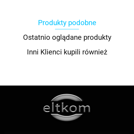
Produkty podobne
ACOOL TOY
Ostatnio oglądane produkty
Inni Klienci kupili również
ALWI
AMAZFIT