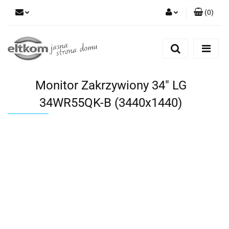
(
0
)
Zaloguj się
Zarejestruj się
Dodaj zgłoszenie
Monitor Zakrzywiony 34" LG
34WR55QK-B (3440x1440)