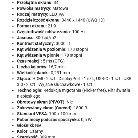
Przekątna ekranu:
34''
Powłoka matrycy:
Matowa
Rodzaj matrycy:
LED, VA
Rozdzielczość ekranu:
3440 x 1440 (UWQHD)
Format ekranu:
21:9
Częstotliwość odświeżania:
100 Hz
Jasność:
300 cd/m2
Kontrast statyczny:
3000 : 1
Kąt widzenia w poziomie:
178 stopni
Kąt widzenia w pionie:
178 stopni
Czas reakcji:
5 ms (GTG)
Liczba kolorów:
16,7 mln
Wielkość plamki:
0,231 mm
Złącza:
HDMI - 2 szt., DisplayPort - 1 szt., USB-C - 1 szt., USB
3.0 - 2 szt., Wyjście słuchawkowe - 1 szt.
Technologie:
Redukcja migotania (Flicker free), Filtr światła
niebieskiego
Obrotowy ekran (PIVOT):
Nie
Zakrzywiony ekran (Curved):
1800 R
Standard VESA:
100 x 100 mm
Pobór mocy podczas spoczynku:
0,5 W
Głośniki:
Nie
Kolor:
Czarny
Szerokość:
809 mm