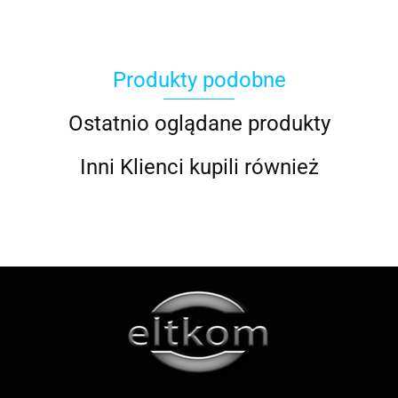
Produkty podobne
ACOOL TOY
Ostatnio oglądane produkty
Inni Klienci kupili również
ALWI
AMAZFIT