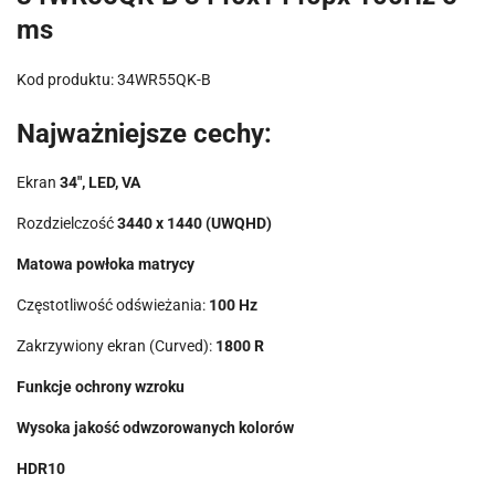
ms
Kod produktu: 34WR55QK-B
Najważniejsze cechy:
Ekran
34", LED, VA
Rozdzielczość
3440 x 1440 (UWQHD)
Matowa powłoka matrycy
Częstotliwość odświeżania:
100 Hz
Zakrzywiony ekran (Curved):
1800 R
Funkcje ochrony wzroku
Wysoka jakość odwzorowanych kolorów
HDR10