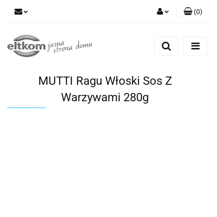
(
0
)
Zaloguj się
Zarejestruj się
Dodaj zgłoszenie
MUTTI Ragu Włoski Sos Z
Warzywami 280g