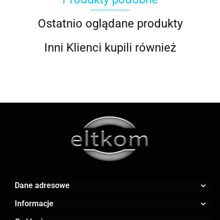
ACOOL TOY
Ostatnio oglądane produkty
Inni Klienci kupili również
ALWI
AMAZFIT
Dane adresowe
Informacje